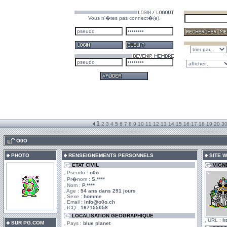
Vous n'�tes pas connect�(e).
1
2
3
4
5
6
7
8
9
10
11
12
13
14
15
16
17
18
19
20
3
.
O0O
PHOTO
RENSEIGNEMENTS PERSONNELS
SITE 
ETAT CIVIL
VIGN
Pseudo :
o0o
Pr�nom :
S.****
Nom :
P.****
Age :
54 ans dans 291 jours
Sexe :
homme
Email :
info@o0o.ch
ICQ :
167155058
LOCALISATION GEOGRAPHIQUE
URL :
h
SUR PG.COM
Pays :
blue planet