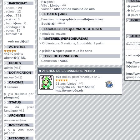
DESC
R�gion :
PARTICIPAT.
Ville :
Limbo - ^^
.� pixel a
comm. : 29
Voisins :
afficher les voisins de o0o
.� infor
sujets : 12
ETUDES | JOB
.� pixel 
r�p. : 748
scripts : 0
Fonction :
infographiste - math�maticien
BOUT
banni�res : 0
Soci�t� :
******
sondages : 6
LOGICIELS FREQUEMMENT UTILISES
votes : 35
> windows, macos
tutorials : 0
AUTR
MATERIEL (PERSO/BUREAU)
-_-_-_-_-_
voir en d�tail
> Ordinateurs: 3 stations, 1 portable, 1 palm
Personne
ACTIVITES
-_-_-_-_-_
> p�riph�riques pour tous les sens
44540 points
- achev�
TYPE DE CONNEXION
abonn�(e) ML
Connexion :
ADSL
http://ww
DROITS
fl�tiste 
admin (lvl 3)
APERCU DE LA BANNIERE PERSO
NOTIFICATION
http://ww
o0o
(roi du pixel fanatique lvl 1 -
groupe d
mickey (lvl 1)
)
CANONIS.
53 ans (Limbo - ^^)
3 canonis.
info@o0o.ch
|
167155058
http://www.o0o.ch
(il y a 83 mois par
piregwan
)
STATUS
roi du pixel
fanatique lvl 1
ARCHIVES
aucune archive
INSCRIPTION
il y a 295 mois
(#1368)
HISTORIQUE