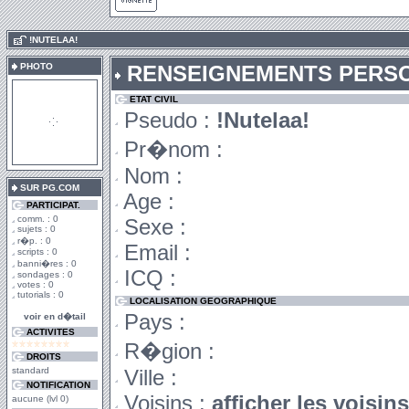
.
!NUTELAA!
PHOTO
RENSEIGNEMENTS PERS
ETAT CIVIL
Pseudo :
!Nutelaa!
Pr�nom :
Nom :
SUR PG.COM
Age :
PARTICIPAT.
comm. : 0
Sexe :
sujets : 0
r�p. : 0
Email :
scripts : 0
banni�res : 0
ICQ :
sondages : 0
votes : 0
tutorials : 0
LOCALISATION GEOGRAPHIQUE
Pays :
voir en d�tail
ACTIVITES
R�gion :
DROITS
standard
Ville :
NOTIFICATION
Voisins :
afficher les voisin
aucune (lvl 0)