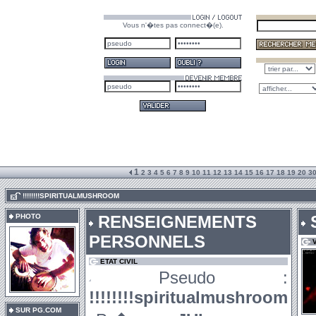
Vous n'�tes pas connect�(e).
1
2
3
4
5
6
7
8
9
10
11
12
13
14
15
16
17
18
19
20
3
.
!!!!!!!!SPIRITUALMUSHROOM
PHOTO
RENSEIGNEMENTS
PERSONNELS
ETAT CIVIL
Pseudo :
!!!!!!!!spiritualmushroom
SUR PG.COM