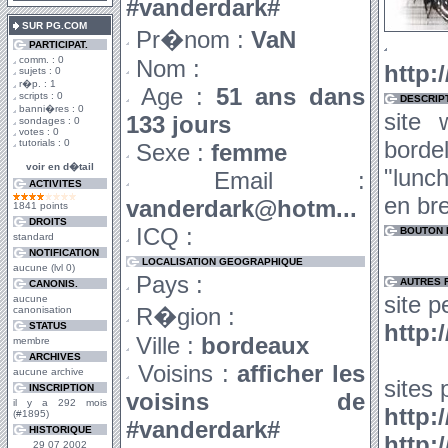
#vanderdark#
SUR PG.COM
Pr�nom :
VaN
U
PARTICIPAT.
comm. : 0
Nom :
http:
sujets : 0
r�p. : 1
Age :
51 ans dans
scripts : 0
DESCRIP
banni�res : 0
site
133 jours
sondages : 0
votes : 0
borde
tutorials : 0
Sexe :
femme
voir en d�tail
"lunch
Email :
ACTIVITES
en br
vanderdark@hotm...
1841 points
DROITS
ICQ :
BOUTON D
standard
NOTIFICATION
LOCALISATION GEOGRAPHIQUE
aucune (lvl 0)
Pays :
AUTRES 
CANONIS.
site p
aucune
R�gion :
canonisation
http:
STATUS
Ville :
bordeaux
membre
ARCHIVES
Voisins :
afficher les
aucune archive
sites 
INSCRIPTION
voisins de
il y a 292 mois
http:
(#1895)
#vanderdark#
HISTORIQUE
http:
29 07 2002