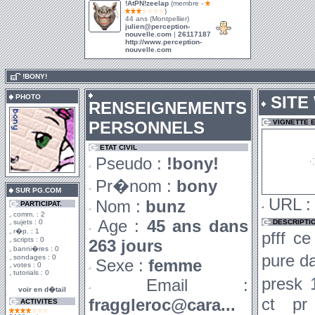
!AtPN!zeelap
(membre -
)
44 ans (Montpellier)
julien@perception-
nouvelle.com
|
26117187
http://www.perception-
nouvelle.com
.
!BONY!
PHOTO
SITE
RENSEIGNEMENTS
PERSONNELS
VIGNETTE 
ETAT CIVIL
Pseudo :
!bony!
Pr�nom :
bony
SUR PG.COM
URL 
Nom :
bunz
PARTICIPAT.
comm. : 2
Age :
45 ans dans
sujets : 0
DESCRIPTI
r�p. : 1
pfff c
scripts : 0
263 jours
banni�res : 0
pure da
sondages : 0
Sexe :
femme
votes : 0
tutorials : 0
presk
Email :
voir en d�tail
ct pr
fraggleroc@cara...
ACTIVITES