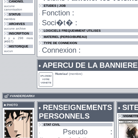
CANONIS.
ETUDES | JOB
aucune
canonisation
Fonction :
STATUS
membre
Soci�t� :
ARCHIVES
aucune archive
LOGICIELS FREQUEMMENT UTILISES
INSCRIPTION
MATERIEL (PERSO/BUREAU)
il y a 298 mois
(#867)
TYPE DE CONNEXION
HISTORIQUE
Connexion :
aucun
APERCU DE LA BANNIERE
!Nutelaa!
(membre)
.
#VANDERDARK#
PHOTO
RENSEIGNEMENTS
SIT
PERSONNELS
VIGNETT
ETAT CIVIL
Pseudo :