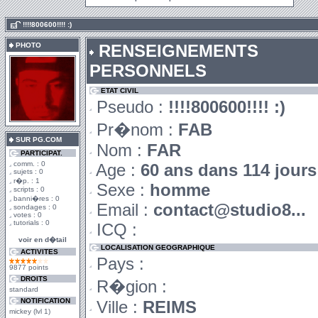
.
!!!!800600!!!! :)
PHOTO
RENSEIGNEMENTS
PERSONNELS
ETAT CIVIL
Pseudo :
!!!!800600!!!! :)
Pr�nom :
FAB
SUR PG.COM
Nom :
FAR
PARTICIPAT.
comm. : 0
Age :
60 ans dans 114 jours
sujets : 0
r�p. : 1
Sexe :
homme
scripts : 0
banni�res : 0
Email :
contact@studio8...
sondages : 0
votes : 0
tutorials : 0
ICQ :
voir en d�tail
LOCALISATION GEOGRAPHIQUE
ACTIVITES
Pays :
9877 points
DROITS
R�gion :
standard
NOTIFICATION
Ville :
REIMS
mickey (lvl 1)