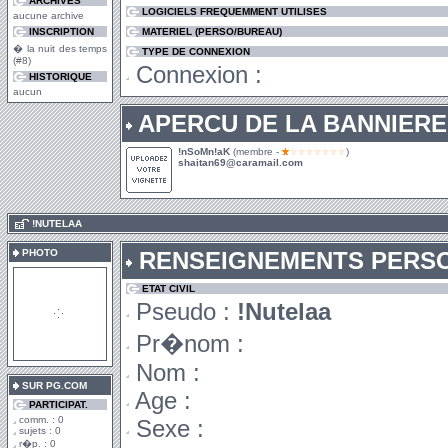
ARCHIVES
LOGICIELS FREQUEMMENT UTILISES
aucune archive
INSCRIPTION
MATERIEL (PERSO/BUREAU)
� la nuit des temps
TYPE DE CONNEXION
(#8)
Connexion :
HISTORIQUE
aucun
APERCU DE LA BANNIERE
!nSoMn!aK
(membre -
)
shaitan69@caramail.com
.
!NUTELAA
PHOTO
RENSEIGNEMENTS PERS
ETAT CIVIL
Pseudo :
!Nutelaa
Pr�nom :
Nom :
SUR PG.COM
Age :
PARTICIPAT.
comm. : 0
Sexe :
sujets : 0
r�p. : 0