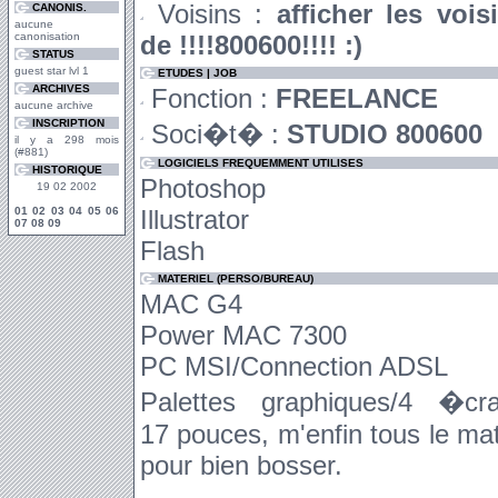
Voisins :
afficher les vois
CANONIS.
aucune
canonisation
de !!!!800600!!!! :)
STATUS
guest star lvl 1
ETUDES | JOB
ARCHIVES
Fonction :
FREELANCE
aucune archive
INSCRIPTION
Soci�t� :
STUDIO 800600
il y a 298 mois
(#881)
LOGICIELS FREQUEMMENT UTILISES
HISTORIQUE
Photoshop
19 02 2002
01
02
03
04
05
06
Illustrator
07
08
09
Flash
MATERIEL (PERSO/BUREAU)
MAC G4
Power MAC 7300
PC MSI/Connection ADSL
Palettes graphiques/4 �cr
17 pouces, m'enfin tous le ma
pour bien bosser.