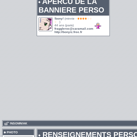
APERCU DE LA
BANNIERE PERSO
!bony!
(minnie -
)
44 ans (paris)
fraggleroc@caramail.com
http://bonyiz.free.fr
.
!NSOMN!AK
PHOTO
RENSEIGNEMENTS PERS