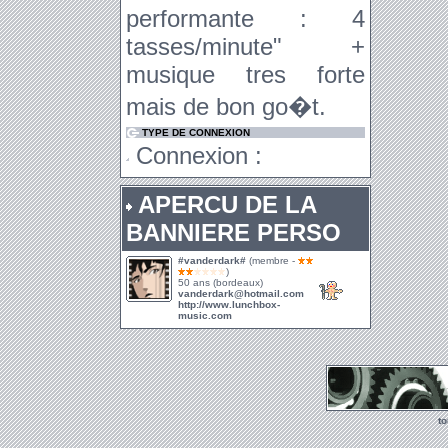
performante : 4
tasses/minute" +
musique tres forte
mais de bon go�t.
TYPE DE CONNEXION
Connexion :
APERCU DE LA
BANNIERE PERSO
#vanderdark#
(membre -
)
50 ans (bordeaux)
vanderdark@hotmail.com
http://www.lunchbox-
music.com
t