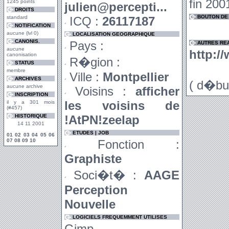
fin 2001
1245 points
julien@percepti...
DROITS
BOUTON DE 
standard
ICQ :
26117187
NOTIFICATION
aucune (lvl 0)
LOCALISATION GEOGRAPHIQUE
CANONIS.
Pays :
AUTRES RE
aucune
http://
canonisation
R�gion :
STATUS
membre
Ville :
Montpellier
ARCHIVES
( d�bu
aucune archive
Voisins :
afficher
INSCRIPTION
les voisins de
il y a 301 mois
(#457)
HISTORIQUE
!AtPN!zeelap
14 11 2001
ETUDES | JOB
01
02
03
04
05
06
07
08
09
10
Fonction :
Graphiste
Soci�t� :
AAGE
Perception
Nouvelle
LOGICIELS FREQUEMMENT UTILISES
Gimp