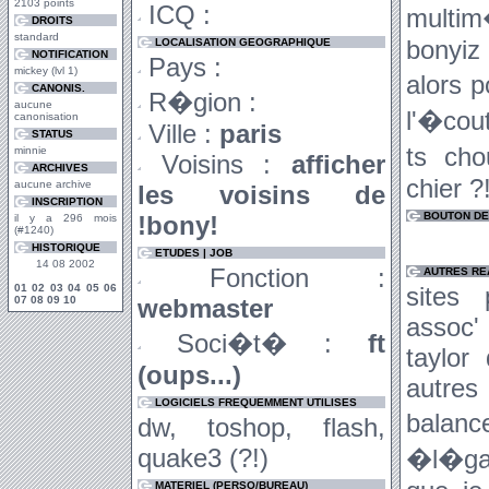
2103 points
ICQ :
multim
DROITS
standard
bonyiz
LOCALISATION GEOGRAPHIQUE
NOTIFICATION
Pays :
mickey (lvl 1)
alors 
CANONIS.
R�gion :
aucune
l'�cou
canonisation
Ville :
paris
STATUS
ts cho
minnie
Voisins :
afficher
ARCHIVES
chier ?
aucune archive
les voisins de
INSCRIPTION
BOUTON DE 
!bony!
il y a 296 mois
(#1240)
HISTORIQUE
ETUDES | JOB
14 08 2002
Fonction :
AUTRES RE
01
02
03
04
05
06
sites 
07
08
09
10
webmaster
assoc'
Soci�t� :
ft
taylor
(oups...)
autre
LOGICIELS FREQUEMMENT UTILISES
balanc
dw, toshop, flash,
quake3 (?!)
�l�gan
MATERIEL (PERSO/BUREAU)