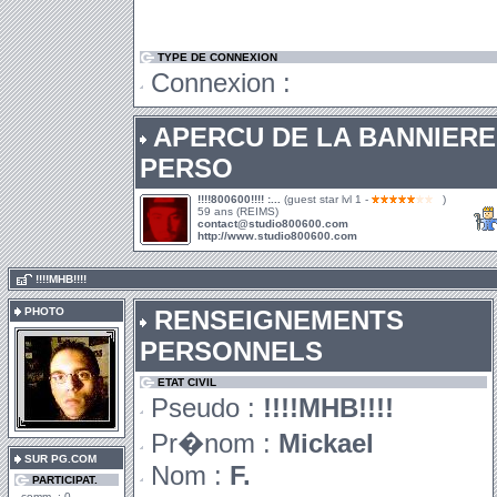
TYPE DE CONNEXION
Connexion :
APERCU DE LA BANNIERE
PERSO
!!!!800600!!!! :...
(guest star lvl 1 -
)
59 ans (REIMS)
contact@studio800600.com
http://www.studio800600.com
.
!!!!MHB!!!!
PHOTO
RENSEIGNEMENTS
PERSONNELS
ETAT CIVIL
Pseudo :
!!!!MHB!!!!
Pr�nom :
Mickael
SUR PG.COM
Nom :
F.
PARTICIPAT.
comm. : 0