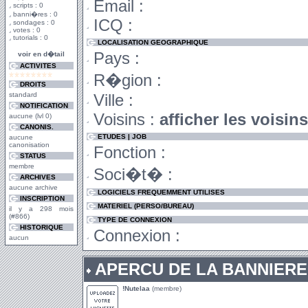
Email :
scripts : 0
banni�res : 0
ICQ :
sondages : 0
votes : 0
tutorials : 0
LOCALISATION GEOGRAPHIQUE
Pays :
voir en d�tail
ACTIVITES
R�gion :
DROITS
standard
Ville :
NOTIFICATION
Voisins :
afficher les voisin
aucune (lvl 0)
CANONIS.
ETUDES | JOB
aucune
canonisation
Fonction :
STATUS
membre
Soci�t� :
ARCHIVES
aucune archive
LOGICIELS FREQUEMMENT UTILISES
INSCRIPTION
MATERIEL (PERSO/BUREAU)
il y a 298 mois
(#866)
TYPE DE CONNEXION
HISTORIQUE
Connexion :
aucun
APERCU DE LA BANNIERE
!Nutelaa
(membre)