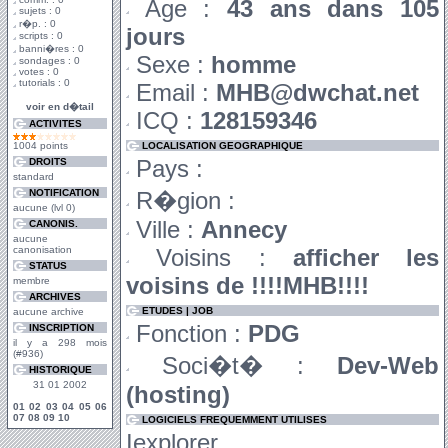
Age :
43 ans dans 105
sujets : 0
r�p. : 0
jours
scripts : 0
banni�res : 0
Sexe :
homme
sondages : 0
votes : 0
tutorials : 0
Email :
MHB@dwchat.net
voir en d�tail
ICQ :
128159346
ACTIVITES
1004 points
LOCALISATION GEOGRAPHIQUE
Pays :
DROITS
standard
NOTIFICATION
R�gion :
aucune (lvl 0)
Ville :
Annecy
CANONIS.
aucune
canonisation
Voisins :
afficher les
STATUS
voisins de !!!!MHB!!!!
membre
ARCHIVES
ETUDES | JOB
aucune archive
Fonction :
PDG
INSCRIPTION
il y a 298 mois
(#936)
Soci�t� :
Dev-Web
HISTORIQUE
31 01 2002
(hosting)
01
02
03
04
05
06
07
08
09
10
LOGICIELS FREQUEMMENT UTILISES
Iexplorer