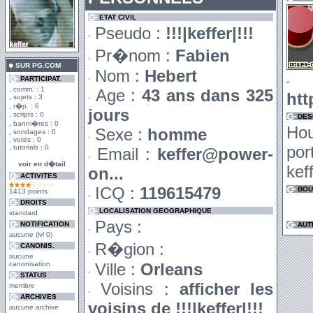
ETAT CIVIL
Pseudo :
!!!|keffer|!!!
Pr�nom :
Fabien
SUR PG.COM
Nom :
Hebert
PARTICIPAT.
comm. : 1
Age :
43 ans dans 325
htt
sujets : 3
r�p. : 6
jours
scripts : 0
DES
banni�res : 0
Ho
Sexe :
homme
sondages : 0
votes : 0
por
tutorials : 0
Email :
keffer@power-
voir en d�tail
keff
on...
ACTIVITES
ICQ :
119615479
BOU
1413 points
DROITS
LOCALISATION GEOGRAPHIQUE
standard
Pays :
NOTIFICATION
AUT
aucune (lvl 0)
R�gion :
CANONIS.
aucune
canonisation
Ville :
Orleans
STATUS
Voisins :
afficher les
membre
ARCHIVES
voisins de !!!|keffer|!!!
aucune archive