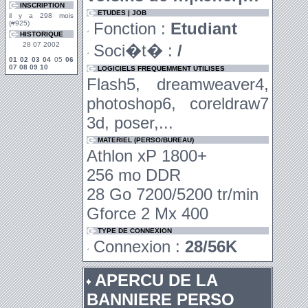
INSCRIPTION
ETUDES | JOB
il y a 298 mois
(#925)
Fonction :
Etudiant
HISTORIQUE
28 07 2002
Soci�t� :
/
01
02
03
04
05
06
07
08
09
10
LOGICIELS FREQUEMMENT UTILISES
Flash5, dreamweaver4,
photoshop6, coreldraw7
3d, poser,...
MATERIEL (PERSO/BUREAU)
Athlon xP 1800+
256 mo DDR
28 Go 7200/5200 tr/min
Gforce 2 Mx 400
TYPE DE CONNEXION
Connexion :
28/56K
APERCU DE LA
BANNIERE PERSO