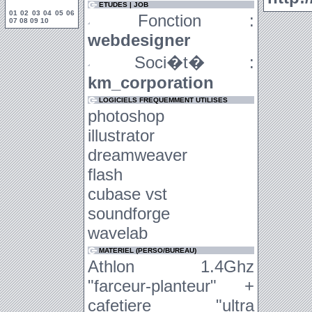
ETUDES | JOB
01
02
03
04
05
06
Fonction :
07
08
09
10
webdesigner
Soci�t� :
km_corporation
LOGICIELS FREQUEMMENT UTILISES
photoshop
illustrator
dreamweaver
flash
cubase vst
soundforge
wavelab
MATERIEL (PERSO/BUREAU)
Athlon 1.4Ghz
"farceur-planteur" +
cafetiere "ultra