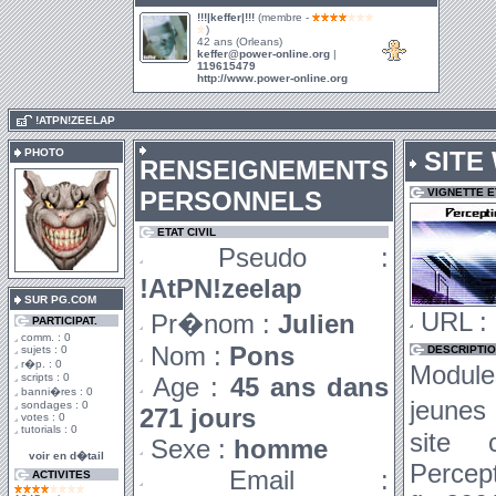
!!!|keffer|!!!
(membre -
)
42 ans (Orleans)
keffer@power-online.org
|
119615479
http://www.power-online.org
.
!ATPN!ZEELAP
PHOTO
SITE
RENSEIGNEMENTS
PERSONNELS
VIGNETTE 
ETAT CIVIL
Pseudo :
!AtPN!zeelap
SUR PG.COM
URL :
Pr�nom :
Julien
PARTICIPAT.
comm. : 0
Nom :
Pons
sujets : 0
DESCRIPTI
r�p. : 0
Modules
scripts : 0
Age :
45 ans dans
banni�res : 0
jeunes
sondages : 0
271 jours
votes : 0
tutorials : 0
site 
Sexe :
homme
voir en d�tail
Percept
Email :
ACTIVITES