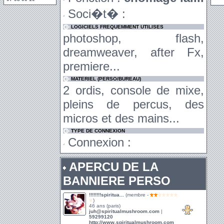
Soci�t� :
LOGICIELS FREQUEMMENT UTILISES
photoshop, flash,
dreamweaver, after Fx,
premiere...
MATERIEL (PERSO/BUREAU)
2 ordis, console de mixe,
pleins de percus, des
micros et des mains...
TYPE DE CONNEXION
Connexion :
APERCU DE LA
BANNIERE PERSO
!!!!!!!!spiritua...
(membre -
)
46 ans (paris)
juh@spiritualmushroom.com
|
59299120
http://www.spiritualmushroom.com