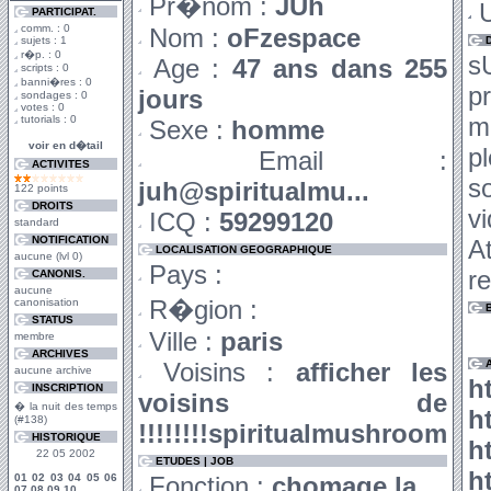
Pr�nom :
JUh
U
PARTICIPAT.
comm. : 0
Nom :
oFzespace
sujets : 1
r�p. : 0
s
Age :
47 ans dans 255
scripts : 0
banni�res : 0
p
jours
sondages : 0
votes : 0
m
tutorials : 0
Sexe :
homme
voir en d�tail
p
Email :
ACTIVITES
s
juh@spiritualmu...
122 points
DROITS
v
ICQ :
59299120
standard
NOTIFICATION
A
LOCALISATION GEOGRAPHIQUE
aucune (lvl 0)
Pays :
re
CANONIS.
aucune
R�gion :
canonisation
STATUS
Ville :
paris
membre
ARCHIVES
Voisins :
afficher les
aucune archive
h
INSCRIPTION
voisins de
� la nuit des temps
h
(#138)
!!!!!!!!spiritualmushroom
HISTORIQUE
h
22 05 2002
ETUDES | JOB
h
01
02
03
04
05
06
Fonction :
chomage la....
07
08
09
10