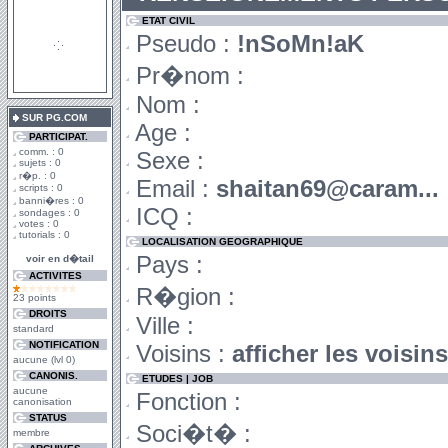
ETAT CIVIL
Pseudo :
!nSoMn!aK
Pr�nom :
Nom :
SUR PG.COM
Age :
PARTICIPAT.
comm. : 0
Sexe :
sujets : 0
r�p. : 0
Email :
shaitan69@caram...
scripts : 0
banni�res : 0
ICQ :
sondages : 0
votes : 0
tutorials : 0
LOCALISATION GEOGRAPHIQUE
Pays :
voir en d�tail
ACTIVITES
R�gion :
23 points
DROITS
Ville :
standard
NOTIFICATION
Voisins :
afficher les voisi
aucune (lvl 0)
CANONIS.
ETUDES | JOB
aucune
Fonction :
canonisation
STATUS
Soci�t� :
membre