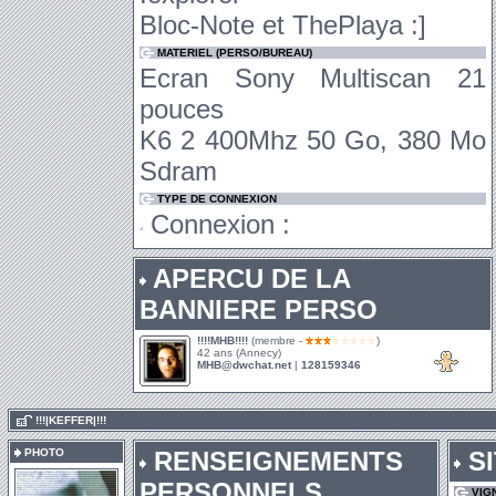
Bloc-Note et ThePlaya :]
MATERIEL (PERSO/BUREAU)
Ecran Sony Multiscan 21
pouces
K6 2 400Mhz 50 Go, 380 Mo
Sdram
TYPE DE CONNEXION
Connexion :
APERCU DE LA
BANNIERE PERSO
!!!!MHB!!!!
(membre -
)
42 ans (Annecy)
MHB@dwchat.net
|
128159346
.
!!!|KEFFER|!!!
PHOTO
RENSEIGNEMENTS
SI
PERSONNELS
VIG