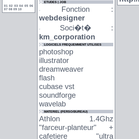
ETUDES | JOB
01
02
03
04
05
06
Fonction :
07
08
09
10
webdesigner
Soci�t� :
km_corporation
LOGICIELS FREQUEMMENT UTILISES
photoshop
illustrator
dreamweaver
flash
cubase vst
soundforge
wavelab
MATERIEL (PERSO/BUREAU)
Athlon 1.4Ghz
"farceur-planteur" +
cafetiere "ultra