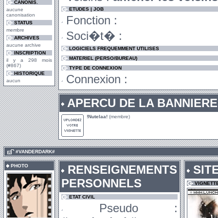
CANONIS.
ETUDES | JOB
aucune
canonisation
Fonction :
STATUS
membre
Soci�t� :
ARCHIVES
aucune archive
LOGICIELS FREQUEMMENT UTILISES
INSCRIPTION
MATERIEL (PERSO/BUREAU)
il y a 298 mois
(#867)
TYPE DE CONNEXION
HISTORIQUE
Connexion :
aucun
APERCU DE LA BANNIERE
!Nutelaa!
(membre)
.
#VANDERDARK#
PHOTO
RENSEIGNEMENTS
SIT
PERSONNELS
VIGNETT
ETAT CIVIL
Pseudo :