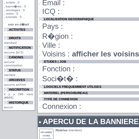
Email :
scripts : 0
banni�res : 0
ICQ :
sondages : 0
votes : 0
tutorials : 0
LOCALISATION GEOGRAPHIQUE
Pays :
voir en d�tail
ACTIVITES
R�gion :
DROITS
standard
Ville :
NOTIFICATION
Voisins :
afficher les voisin
aucune (lvl 0)
CANONIS.
ETUDES | JOB
aucune
canonisation
Fonction :
STATUS
membre
Soci�t� :
ARCHIVES
aucune archive
LOGICIELS FREQUEMMENT UTILISES
INSCRIPTION
MATERIEL (PERSO/BUREAU)
il y a 298 mois
(#866)
TYPE DE CONNEXION
HISTORIQUE
Connexion :
aucun
APERCU DE LA BANNIERE
!Nutelaa
(membre)