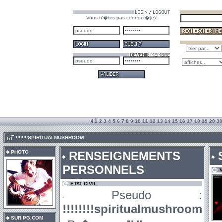
Vous n'�tes pas connect�(e).
1
2
3
4
5
6
7
8
9
10
11
12
13
14
15
16
17
18
19
20
3
.
!!!!!!!!SPIRITUALMUSHROOM
PHOTO
RENSEIGNEMENTS
PERSONNELS
ETAT CIVIL
Pseudo :
!!!!!!!!spiritualmushroom
SUR PG.COM