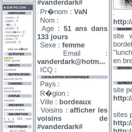
#vanderdark#
SUR PG.COM
Pr�nom :
VaN
U
PARTICIPAT.
comm. : 0
Nom :
http:
sujets : 0
r�p. : 1
Age :
51 ans dans
scripts : 0
DESCRIP
banni�res : 0
site
133 jours
sondages : 0
votes : 0
borde
tutorials : 0
Sexe :
femme
voir en d�tail
"lunch
Email :
ACTIVITES
en br
vanderdark@hotm...
1841 points
DROITS
ICQ :
BOUTON D
standard
NOTIFICATION
LOCALISATION GEOGRAPHIQUE
aucune (lvl 0)
Pays :
AUTRES 
CANONIS.
site p
aucune
R�gion :
canonisation
http:
STATUS
Ville :
bordeaux
membre
ARCHIVES
Voisins :
afficher les
aucune archive
sites 
INSCRIPTION
voisins de
il y a 292 mois
http:
(#1895)
#vanderdark#
HISTORIQUE
http:
29 07 2002