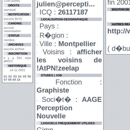
fin 2001
1245 points
julien@percepti...
DROITS
BOUTON DE 
standard
ICQ :
26117187
NOTIFICATION
aucune (lvl 0)
LOCALISATION GEOGRAPHIQUE
CANONIS.
Pays :
AUTRES RE
aucune
http://
canonisation
R�gion :
STATUS
membre
Ville :
Montpellier
ARCHIVES
( d�bu
aucune archive
Voisins :
afficher
INSCRIPTION
les voisins de
il y a 301 mois
(#457)
HISTORIQUE
!AtPN!zeelap
14 11 2001
ETUDES | JOB
01
02
03
04
05
06
07
08
09
10
Fonction :
Graphiste
Soci�t� :
AAGE
Perception
Nouvelle
LOGICIELS FREQUEMMENT UTILISES
Gimp