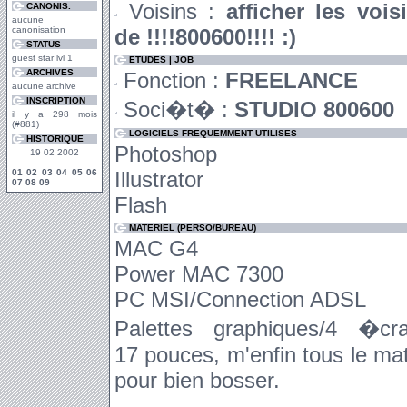
Voisins :
afficher les vois
CANONIS.
aucune
canonisation
de !!!!800600!!!! :)
STATUS
guest star lvl 1
ETUDES | JOB
ARCHIVES
Fonction :
FREELANCE
aucune archive
INSCRIPTION
Soci�t� :
STUDIO 800600
il y a 298 mois
(#881)
LOGICIELS FREQUEMMENT UTILISES
HISTORIQUE
Photoshop
19 02 2002
01
02
03
04
05
06
Illustrator
07
08
09
Flash
MATERIEL (PERSO/BUREAU)
MAC G4
Power MAC 7300
PC MSI/Connection ADSL
Palettes graphiques/4 �cr
17 pouces, m'enfin tous le ma
pour bien bosser.