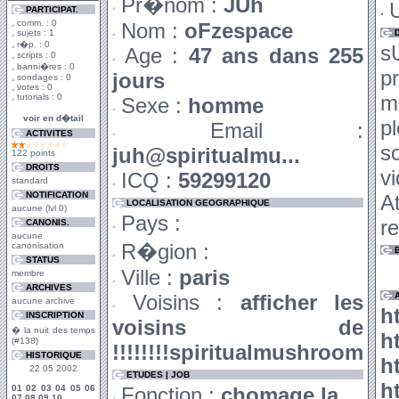
Pr�nom :
JUh
U
PARTICIPAT.
comm. : 0
Nom :
oFzespace
sujets : 1
r�p. : 0
s
Age :
47 ans dans 255
scripts : 0
banni�res : 0
p
jours
sondages : 0
votes : 0
m
tutorials : 0
Sexe :
homme
voir en d�tail
p
Email :
ACTIVITES
s
juh@spiritualmu...
122 points
DROITS
v
ICQ :
59299120
standard
NOTIFICATION
A
LOCALISATION GEOGRAPHIQUE
aucune (lvl 0)
Pays :
re
CANONIS.
aucune
R�gion :
canonisation
STATUS
Ville :
paris
membre
ARCHIVES
Voisins :
afficher les
aucune archive
h
INSCRIPTION
voisins de
� la nuit des temps
h
(#138)
!!!!!!!!spiritualmushroom
HISTORIQUE
h
22 05 2002
ETUDES | JOB
h
01
02
03
04
05
06
Fonction :
chomage la....
07
08
09
10