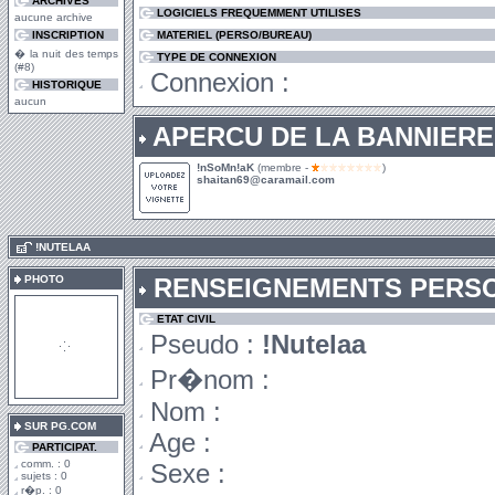
ARCHIVES
LOGICIELS FREQUEMMENT UTILISES
aucune archive
INSCRIPTION
MATERIEL (PERSO/BUREAU)
� la nuit des temps
TYPE DE CONNEXION
(#8)
Connexion :
HISTORIQUE
aucun
APERCU DE LA BANNIERE
!nSoMn!aK
(membre -
)
shaitan69@caramail.com
.
!NUTELAA
PHOTO
RENSEIGNEMENTS PERS
ETAT CIVIL
Pseudo :
!Nutelaa
Pr�nom :
Nom :
SUR PG.COM
Age :
PARTICIPAT.
comm. : 0
Sexe :
sujets : 0
r�p. : 0