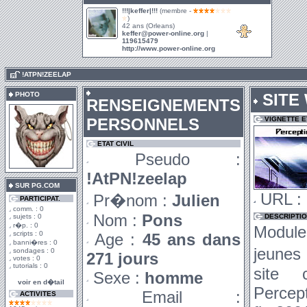
!!!|keffer|!!!
(membre -
)
42 ans (Orleans)
keffer@power-online.org
|
119615479
http://www.power-online.org
.
!ATPN!ZEELAP
PHOTO
SITE
RENSEIGNEMENTS
PERSONNELS
VIGNETTE 
ETAT CIVIL
Pseudo :
!AtPN!zeelap
SUR PG.COM
URL :
Pr�nom :
Julien
PARTICIPAT.
comm. : 0
Nom :
Pons
sujets : 0
DESCRIPTI
r�p. : 0
Modules
scripts : 0
Age :
45 ans dans
banni�res : 0
jeunes
sondages : 0
271 jours
votes : 0
tutorials : 0
site 
Sexe :
homme
voir en d�tail
Percept
Email :
ACTIVITES