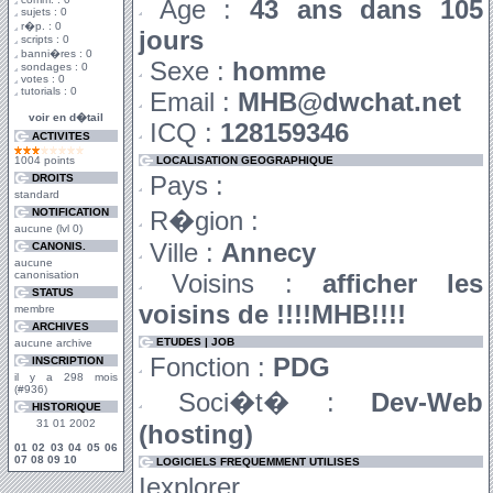
Age :
43 ans dans 105
sujets : 0
r�p. : 0
jours
scripts : 0
banni�res : 0
Sexe :
homme
sondages : 0
votes : 0
tutorials : 0
Email :
MHB@dwchat.net
voir en d�tail
ICQ :
128159346
ACTIVITES
1004 points
LOCALISATION GEOGRAPHIQUE
Pays :
DROITS
standard
NOTIFICATION
R�gion :
aucune (lvl 0)
Ville :
Annecy
CANONIS.
aucune
canonisation
Voisins :
afficher les
STATUS
voisins de !!!!MHB!!!!
membre
ARCHIVES
ETUDES | JOB
aucune archive
Fonction :
PDG
INSCRIPTION
il y a 298 mois
(#936)
Soci�t� :
Dev-Web
HISTORIQUE
31 01 2002
(hosting)
01
02
03
04
05
06
07
08
09
10
LOGICIELS FREQUEMMENT UTILISES
Iexplorer