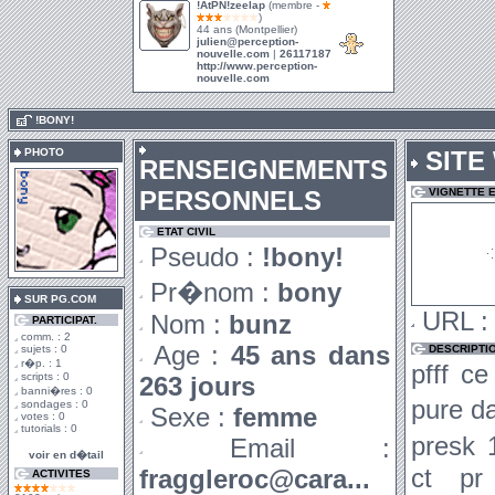
!AtPN!zeelap
(membre -
)
44 ans (Montpellier)
julien@perception-
nouvelle.com
|
26117187
http://www.perception-
nouvelle.com
.
!BONY!
PHOTO
SITE
RENSEIGNEMENTS
PERSONNELS
VIGNETTE 
ETAT CIVIL
Pseudo :
!bony!
Pr�nom :
bony
SUR PG.COM
URL 
Nom :
bunz
PARTICIPAT.
comm. : 2
Age :
45 ans dans
sujets : 0
DESCRIPTI
r�p. : 1
pfff c
scripts : 0
263 jours
banni�res : 0
pure da
sondages : 0
Sexe :
femme
votes : 0
tutorials : 0
presk
Email :
voir en d�tail
ct pr
fraggleroc@cara...
ACTIVITES