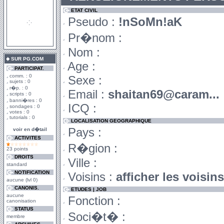
ETAT CIVIL
Pseudo :
!nSoMn!aK
Pr�nom :
Nom :
SUR PG.COM
Age :
PARTICIPAT.
comm. : 0
Sexe :
sujets : 0
r�p. : 0
Email :
shaitan69@caram...
scripts : 0
banni�res : 0
ICQ :
sondages : 0
votes : 0
tutorials : 0
LOCALISATION GEOGRAPHIQUE
Pays :
voir en d�tail
ACTIVITES
R�gion :
23 points
DROITS
Ville :
standard
NOTIFICATION
Voisins :
afficher les voisi
aucune (lvl 0)
CANONIS.
ETUDES | JOB
aucune
Fonction :
canonisation
STATUS
Soci�t� :
membre