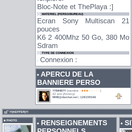
Bloc-Note et ThePlaya :]
MATERIEL (PERSO/BUREAU)
Ecran Sony Multiscan 21
pouces
K6 2 400Mhz 50 Go, 380 Mo
Sdram
TYPE DE CONNEXION
Connexion :
APERCU DE LA
BANNIERE PERSO
!!!!MHB!!!!
(membre -
)
42 ans (Annecy)
MHB@dwchat.net
|
128159346
.
!!!|KEFFER|!!!
PHOTO
RENSEIGNEMENTS
SI
PERSONNELS
VIG