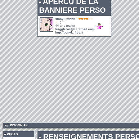
APERCU DE LA
BANNIERE PERSO
!bony!
(minnie -
)
44 ans (paris)
fraggleroc@caramail.com
http://bonyiz.free.fr
.
!NSOMN!AK
PHOTO
RENSEIGNEMENTS PERS