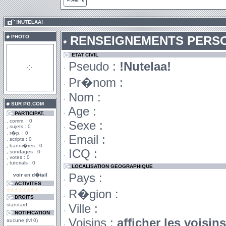
.
!NUTELAA!
PHOTO
RENSEIGNEMENTS PERS
ETAT CIVIL
Pseudo :
!Nutelaa!
Pr�nom :
Nom :
SUR PG.COM
Age :
PARTICIPAT.
comm. : 0
Sexe :
sujets : 0
r�p. : 0
Email :
scripts : 0
banni�res : 0
ICQ :
sondages : 0
votes : 0
tutorials : 0
LOCALISATION GEOGRAPHIQUE
Pays :
voir en d�tail
ACTIVITES
R�gion :
DROITS
standard
Ville :
NOTIFICATION
Voisins :
afficher les voisin
aucune (lvl 0)