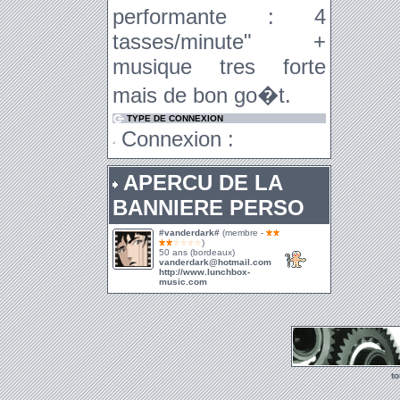
performante : 4
tasses/minute" +
musique tres forte
mais de bon go�t.
TYPE DE CONNEXION
Connexion :
APERCU DE LA
BANNIERE PERSO
#vanderdark#
(membre -
)
50 ans (bordeaux)
vanderdark@hotmail.com
http://www.lunchbox-
music.com
t