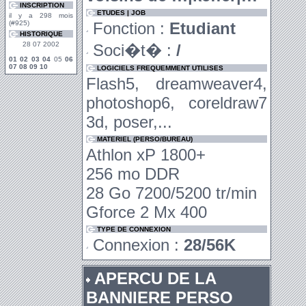
INSCRIPTION
ETUDES | JOB
il y a 298 mois
(#925)
Fonction :
Etudiant
HISTORIQUE
28 07 2002
Soci�t� :
/
01
02
03
04
05
06
07
08
09
10
LOGICIELS FREQUEMMENT UTILISES
Flash5, dreamweaver4,
photoshop6, coreldraw7
3d, poser,...
MATERIEL (PERSO/BUREAU)
Athlon xP 1800+
256 mo DDR
28 Go 7200/5200 tr/min
Gforce 2 Mx 400
TYPE DE CONNEXION
Connexion :
28/56K
APERCU DE LA
BANNIERE PERSO