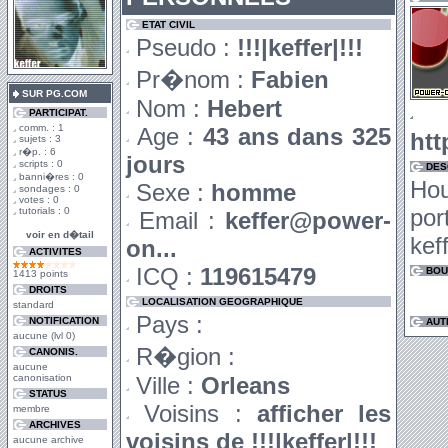
ETAT CIVIL
Pseudo :
!!!|keffer|!!!
Pr�nom :
Fabien
SUR PG.COM
Nom :
Hebert
PARTICIPAT.
comm. : 1
Age :
43 ans dans 325
htt
sujets : 3
r�p. : 6
jours
scripts : 0
DES
banni�res : 0
Ho
Sexe :
homme
sondages : 0
votes : 0
por
tutorials : 0
Email :
keffer@power-
voir en d�tail
keff
on...
ACTIVITES
ICQ :
119615479
BOU
1413 points
DROITS
LOCALISATION GEOGRAPHIQUE
standard
Pays :
NOTIFICATION
AUT
aucune (lvl 0)
R�gion :
CANONIS.
aucune
canonisation
Ville :
Orleans
STATUS
Voisins :
afficher les
membre
ARCHIVES
voisins de !!!|keffer|!!!
aucune archive