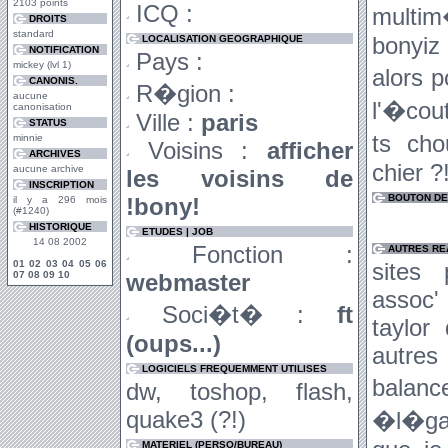
2103 points
ICQ :
multim
DROITS
standard
bonyiz
LOCALISATION GEOGRAPHIQUE
NOTIFICATION
Pays :
mickey (lvl 1)
alors 
CANONIS.
R�gion :
aucune
l'�cou
canonisation
Ville :
paris
STATUS
ts cho
minnie
Voisins :
afficher
ARCHIVES
chier ?
aucune archive
les voisins de
INSCRIPTION
BOUTON DE 
!bony!
il y a 296 mois
(#1240)
HISTORIQUE
ETUDES | JOB
14 08 2002
Fonction :
AUTRES RE
01
02
03
04
05
06
sites 
07
08
09
10
webmaster
assoc'
Soci�t� :
ft
taylor
(oups...)
autre
LOGICIELS FREQUEMMENT UTILISES
balanc
dw, toshop, flash,
quake3 (?!)
�l�gan
MATERIEL (PERSO/BUREAU)