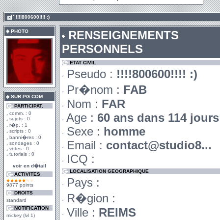
.
!!!!800600!!!! :)
PHOTO
RENSEIGNEMENTS
PERSONNELS
ETAT CIVIL
Pseudo :
!!!!800600!!!! :)
Pr�nom :
FAB
SUR PG.COM
Nom :
FAR
PARTICIPAT.
comm. : 0
Age :
60 ans dans 114 jours
sujets : 0
r�p. : 1
Sexe :
homme
scripts : 0
banni�res : 0
Email :
contact@studio8...
sondages : 0
votes : 0
tutorials : 0
ICQ :
voir en d�tail
LOCALISATION GEOGRAPHIQUE
ACTIVITES
Pays :
9877 points
DROITS
R�gion :
standard
NOTIFICATION
Ville :
REIMS
mickey (lvl 1)