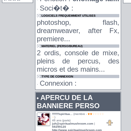
Soci�t� :
LOGICIELS FREQUEMMENT UTILISES
photoshop, flash,
dreamweaver, after Fx,
premiere...
MATERIEL (PERSO/BUREAU)
2 ordis, console de mixe,
pleins de percus, des
micros et des mains...
TYPE DE CONNEXION
Connexion :
APERCU DE LA
BANNIERE PERSO
!!!!!!!!spiritua...
(membre -
)
46 ans (paris)
juh@spiritualmushroom.com
|
59299120
http://www.spiritualmushroom.com