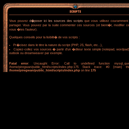
Vous pouvez
d�poser ici les sources des scripts
que vous utilisez couramment 
partager. Vous pouvez par la suite commenter ces sources (et bient�t, modifier ce
vous �tes l'auteur).
Quelques conseils pour la lisibilit� de vos scripts :
Pr�cisez dans le titre la nature du script (PHP, JS, flash, etc...),
Copiez-collez vos sources � partir d'un �diteur texte simple (notepad, wordpad
outlook ou dreamweaver par exemple.
Fatal error
: Uncaught Error: Call to undefined function mysql_que
/home/piregwan/public_html/scripts/index.php:175 Stack trace: #0 {main} t
/home/piregwan/public_html/scripts/index.php
on line
175