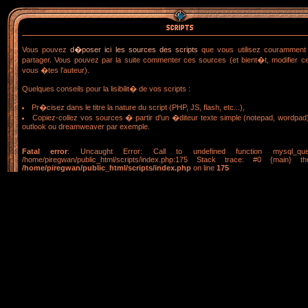
Vous pouvez
d�poser ici les sources des scripts
que vous utilisez couramment 
partager. Vous pouvez par la suite commenter ces sources (et bient�t, modifier ce
vous �tes l'auteur).
Quelques conseils pour la lisibilit� de vos scripts :
Pr�cisez dans le titre la nature du script (PHP, JS, flash, etc...),
Copiez-collez vos sources � partir d'un �diteur texte simple (notepad, wordpad
outlook ou dreamweaver par exemple.
Fatal error
: Uncaught Error: Call to undefined function mysql_que
/home/piregwan/public_html/scripts/index.php:175 Stack trace: #0 {main} t
/home/piregwan/public_html/scripts/index.php
on line
175