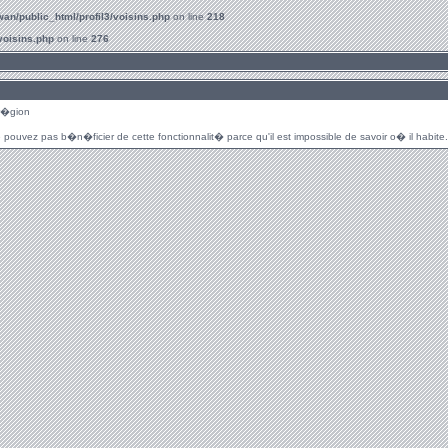
an/public_html/profil3/voisins.php
on line
218
voisins.php
on line
276
r�gion
 pouvez pas b�n�ficier de cette fonctionnalit� parce qu'il est impossible de savoir o� il habite.