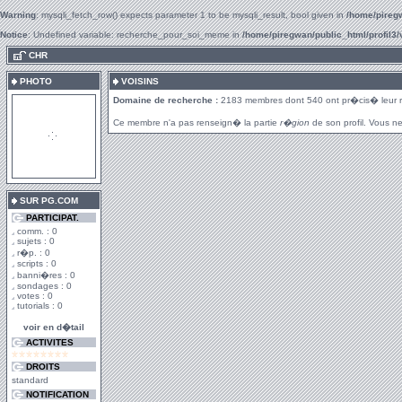
Warning
: mysqli_fetch_row() expects parameter 1 to be mysqli_result, bool given in
/home/piregw
Notice
: Undefined variable: recherche_pour_soi_meme in
/home/piregwan/public_html/profil3/
.
CHR
PHOTO
VOISINS
Domaine de recherche :
2183 membres dont 540 ont pr�cis� leur 
Ce membre n'a pas renseign� la partie
r�gion
de son profil. Vous ne
SUR PG.COM
PARTICIPAT.
comm. : 0
sujets : 0
r�p. : 0
scripts : 0
banni�res : 0
sondages : 0
votes : 0
tutorials : 0
voir en d�tail
ACTIVITES
DROITS
standard
NOTIFICATION