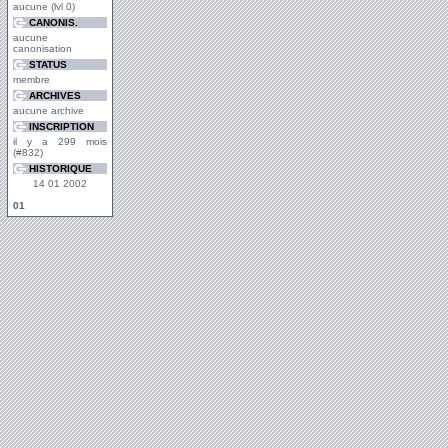
aucune (lvl 0)
CANONIS.
aucune
canonisation
STATUS
membre
ARCHIVES
aucune archive
INSCRIPTION
il y a 299 mois
(#832)
HISTORIQUE
14 01 2002
01