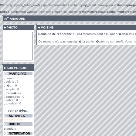
Warning
: mysqli_fetch_row() expects parameter 1 to be mysqli_result, bool given in
/home/piregw
Notice
: Undefined variable: recherche_pour_soi_meme in
/home/piregwan/public_html/profil3/
.
ARAGORN
PHOTO
VOISINS
Domaine de recherche :
2183 membres dont 540 ont pr�cis� leur 
Ce membre n'a pas renseign� la partie
r�gion
de son profil. Vous ne
SUR PG.COM
PARTICIPAT.
comm. : 0
sujets : 0
r�p. : 0
scripts : 0
banni�res : 0
sondages : 0
votes : 0
tutorials : 0
voir en d�tail
ACTIVITES
DROITS
standard
NOTIFICATION