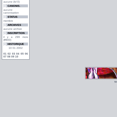
aucune (lvl 0)
CANONIS.
aucune
canonisation
STATUS
membre
ARCHIVES
aucune archive
INSCRIPTION
il y a 299 mois
(#800)
HISTORIQUE
10 01 2002
01
02
03
04
05
06
07
08
09
10
t