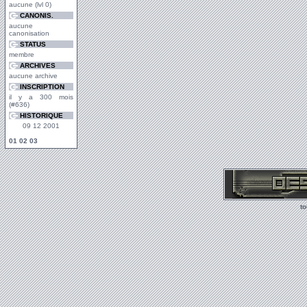
aucune (lvl 0)
CANONIS.
aucune
canonisation
STATUS
membre
ARCHIVES
aucune archive
INSCRIPTION
il y a 300 mois
(#636)
HISTORIQUE
09 12 2001
01
02
03
t