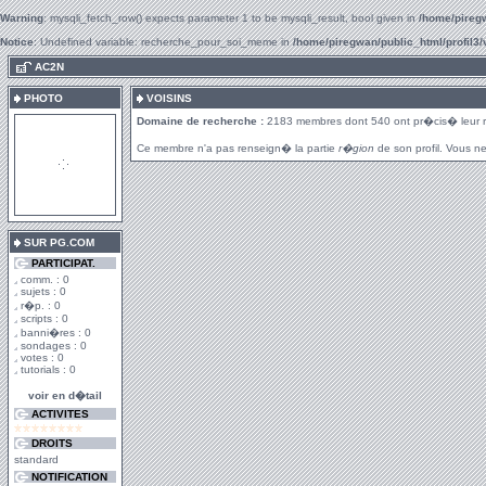
Warning
: mysqli_fetch_row() expects parameter 1 to be mysqli_result, bool given in
/home/piregw
Notice
: Undefined variable: recherche_pour_soi_meme in
/home/piregwan/public_html/profil3/
.
AC2N
PHOTO
VOISINS
Domaine de recherche :
2183 membres dont 540 ont pr�cis� leur 
Ce membre n'a pas renseign� la partie
r�gion
de son profil. Vous ne
SUR PG.COM
PARTICIPAT.
comm. : 0
sujets : 0
r�p. : 0
scripts : 0
banni�res : 0
sondages : 0
votes : 0
tutorials : 0
voir en d�tail
ACTIVITES
DROITS
standard
NOTIFICATION