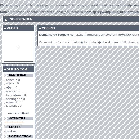
Warning
: mysqli_fetch_row() expects parameter 1 to be mysqli_result, bool given in
/home/piregw
Notice
: Undefined variable: recherche_pour_soi_meme in
/home/piregwan/public_html/profil3/
.
SOLID RAIDEN
PHOTO
VOISINS
Domaine de recherche :
2183 membres dont 540 ont pr�cis� leur 
Ce membre n'a pas renseign� la partie
r�gion
de son profil. Vous ne
SUR PG.COM
PARTICIPAT.
comm. : 0
sujets : 0
r�p. : 0
scripts : 0
banni�res : 0
sondages : 0
votes : 0
tutorials : 0
voir en d�tail
ACTIVITES
DROITS
standard
NOTIFICATION