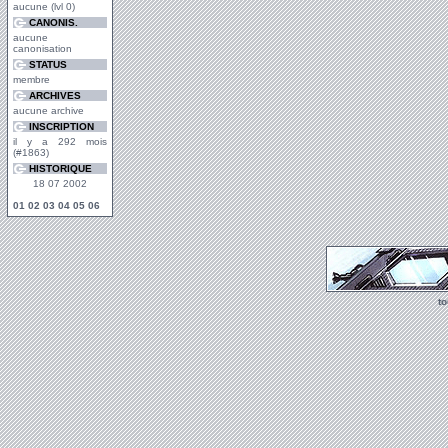
aucune (lvl 0)
CANONIS.
aucune
canonisation
STATUS
membre
ARCHIVES
aucune archive
INSCRIPTION
il y a 292 mois
(#1863)
HISTORIQUE
18 07 2002
01
02
03
04
05
06
t