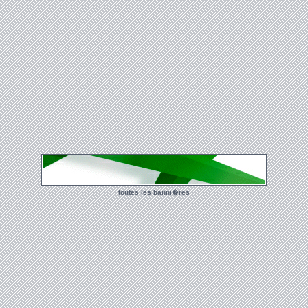
toutes les banni�res