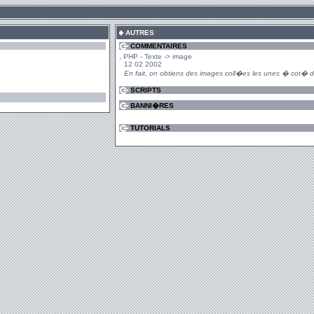
AUTRES
COMMENTAIRES
PHP - Texte -> image
12 02 2002
En fait, on obtiens des images coll�es les unes � cot� d
SCRIPTS
BANNI�RES
TUTORIALS