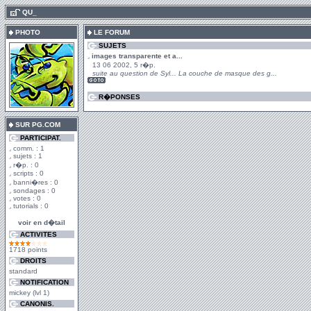
.
QU_
PHOTO
LE FORUM
SUJETS
images transparente et a...
13 06 2002, 5 r�p.
suite au question de Syl... La couche de masque des g...
R�PONSES
SUR PG.COM
PARTICIPAT.
comm. : 1
sujets : 1
r�p. : 0
scripts : 0
banni�res : 0
sondages : 0
votes : 0
tutorials : 0
voir en d�tail
ACTIVITES
1718 points
DROITS
standard
NOTIFICATION
mickey (lvl 1)
CANONIS.