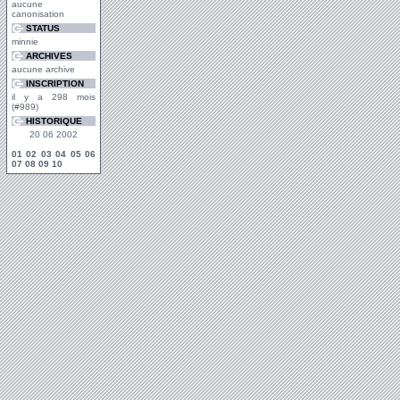
aucune
canonisation
STATUS
minnie
ARCHIVES
aucune archive
INSCRIPTION
il y a 298 mois
(#989)
HISTORIQUE
20 06 2002
01
02
03
04
05
06
07
08
09
10