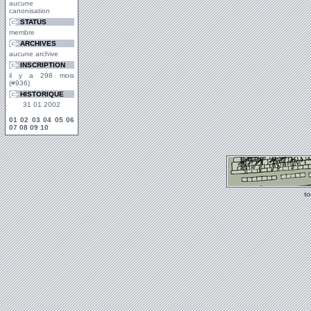
aucune
canonisation
STATUS
membre
ARCHIVES
aucune archive
INSCRIPTION
il y a 298 mois
(#936)
HISTORIQUE
31 01 2002
01
02
03
04
05
06
07
08
09
10
t