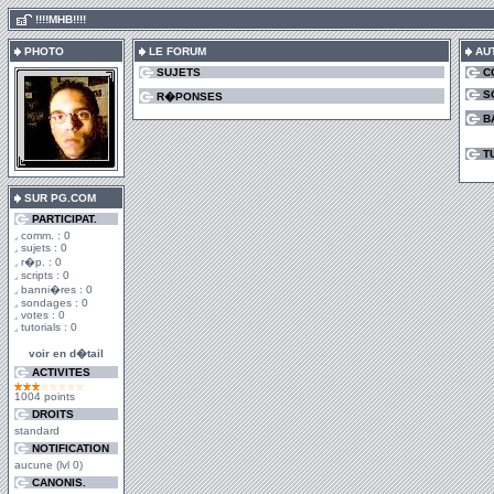
.
!!!!MHB!!!!
PHOTO
LE FORUM
AU
SUJETS
C
S
R�PONSES
B
T
SUR PG.COM
PARTICIPAT.
comm. : 0
sujets : 0
r�p. : 0
scripts : 0
banni�res : 0
sondages : 0
votes : 0
tutorials : 0
voir en d�tail
ACTIVITES
1004 points
DROITS
standard
NOTIFICATION
aucune (lvl 0)
CANONIS.