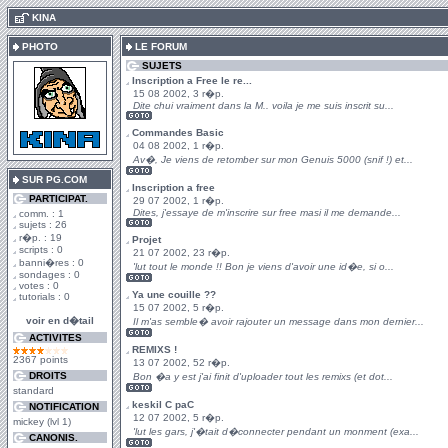
.
KINA
PHOTO
LE FORUM
SUJETS
Inscription a Free le re...
15 08 2002, 3 r�p.
Dite chui vraiment dans la M.. voila je me suis inscrit su...
Commandes Basic
04 08 2002, 1 r�p.
Av�, Je viens de retomber sur mon Genuis 5000 (snif !) et...
SUR PG.COM
Inscription a free
PARTICIPAT.
29 07 2002, 1 r�p.
Dites, j'essaye de m'inscrire sur free masi il me demande...
comm. : 1
sujets : 26
r�p. : 19
Projet
scripts : 0
21 07 2002, 23 r�p.
banni�res : 0
'lut tout le monde !! Bon je viens d'avoir une id�e, si o...
sondages : 0
votes : 0
Ya une couille ??
tutorials : 0
15 07 2002, 5 r�p.
voir en d�tail
Il m'as semble� avoir rajouter un message dans mon dernier...
ACTIVITES
REMIXS !
2367 points
13 07 2002, 52 r�p.
DROITS
Bon �a y est j'ai finit d'uploader tout les remixs (et dot...
standard
keskil C paC
NOTIFICATION
12 07 2002, 5 r�p.
mickey (lvl 1)
'lut les gars, j'�tait d�connecter pendant un monment (exa...
CANONIS.