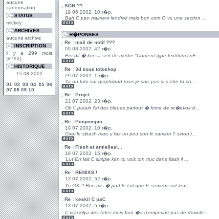
aucune
SON ??
canonisation
19 06 2002, 10 r�p.
STATUS
Bah C pas vraiment lendroit mais bon com G vu une section ...
mickey
ARCHIVES
R�PONSES
aucune archive
Re : mail de notif ???
INSCRIPTION
09 08 2002, 42 r�p.
il y a 299 mois
Per dit � koi sa sert de mettre "Content-type:text/htm l\nF...
(#792)
HISTORIQUE
Re : 3d sous totoshop
15 08 2002
29 07 2002, 1 r�p.
Ya un tuto sur graphiland mais je sais pas si c s'ke tu ch...
01
02
03
04
05
06
07
08
09
10
Re : Projet
21 07 2002, 23 r�p.
Ok !! putain j'ai des bleues partout � force de re�evoir d...
Re : Pimpompin
19 07 2002, 10 r�p.
Cool le slpash mais y fait un peu con le camion !! sinon j...
Re : Flash et antialiasi...
18 07 2002, 15 r�p.
'Lut En fait C simple kan tu vois ton truc dans flash il ...
Re : REMIXS !
13 07 2002, 52 r�p.
Yo OK !! Bon mis � part le fait que le serveur soit lent,...
Re : keskil C paC
13 07 2002, 5 r�p.
C vrai kilya des fotes mais bon �a n'empeche pas de downlo...