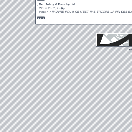
Re : Johny & Francky del...
22 06 2002, 9 r�p.
Huch> > PAUVRE FOU !! CE N'EST PAS ENCORE LA FIN DES E
...
t