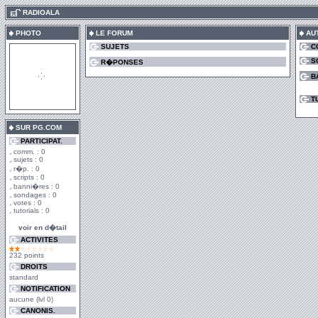
.
RADIOALA
PHOTO
LE FORUM
AU
SUJETS
C
S
R�PONSES
B
T
SUR PG.COM
PARTICIPAT.
comm. : 0
sujets : 0
r�p. : 0
scripts : 0
banni�res : 0
sondages : 0
votes : 0
tutorials : 0
voir en d�tail
ACTIVITES
232 points
DROITS
standard
NOTIFICATION
aucune (lvl 0)
CANONIS.