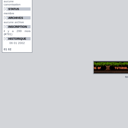
aucune
canonisation
STATUS
membre
ARCHIVES
aucune archive
INSCRIPTION
il y a 299 mois
(#781)
HISTORIQUE
06 01 2002
01
02
t