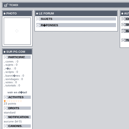
.
TCHOI
PHOTO
LE FORUM
AU
SUJETS
C
S
R�PONSES
B
T
SUR PG.COM
PARTICIPAT.
comm. : 0
sujets : 0
r�p. : 0
scripts : 0
banni�res : 0
sondages : 0
votes : 0
tutorials : 0
voir en d�tail
ACTIVITES
23 points
DROITS
standard
NOTIFICATION
aucune (lvl 0)
CANONIS.