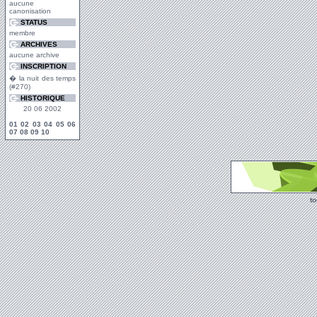
aucune
canonisation
STATUS
membre
ARCHIVES
aucune archive
INSCRIPTION
� la nuit des temps
(#270)
HISTORIQUE
20 06 2002
01
02
03
04
05
06
07
08
09
10
t