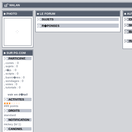
.
MALAN
PHOTO
LE FORUM
AU
SUJETS
C
S
R�PONSES
B
T
SUR PG.COM
PARTICIPAT.
comm. : 0
sujets : 0
r�p. : 0
scripts : 0
banni�res : 0
sondages : 0
votes : 0
tutorials : 0
voir en d�tail
ACTIVITES
499 points
DROITS
standard
NOTIFICATION
mickey (lvl 1)
CANONIS.