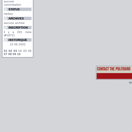
aucune
canonisation
STATUS
mickey
ARCHIVES
aucune archive
INSCRIPTION
il y a 291 mois
(#1972)
HISTORIQUE
15 08 2002
01
02
03
04 05 06
07
08
09
10
t