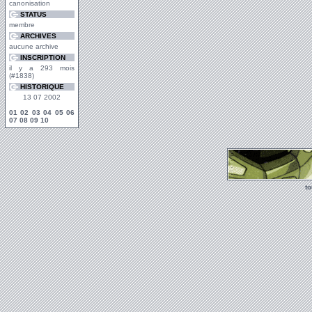
canonisation
STATUS
membre
ARCHIVES
aucune archive
INSCRIPTION
il y a 293 mois
(#1838)
HISTORIQUE
13 07 2002
01
02
03
04
05
06
07
08
09
10
t