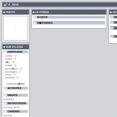
.
A_ZEUS
PHOTO
LE FORUM
AU
SUJETS
C
S
R�PONSES
B
T
SUR PG.COM
PARTICIPAT.
comm. : 0
sujets : 0
r�p. : 0
scripts : 0
banni�res : 0
sondages : 0
votes : 0
tutorials : 0
voir en d�tail
ACTIVITES
DROITS
standard
NOTIFICATION
aucune (lvl 0)
CANONIS.
aucune