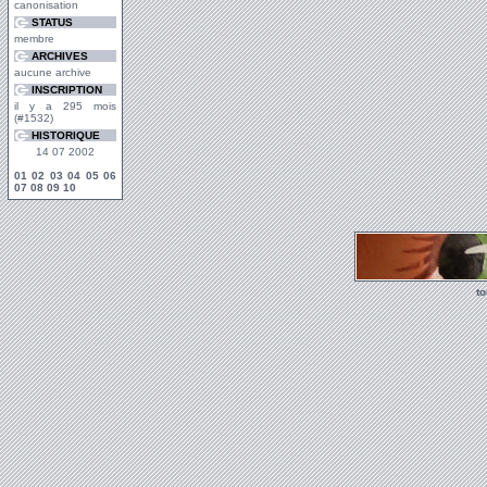
canonisation
STATUS
membre
ARCHIVES
aucune archive
INSCRIPTION
il y a 295 mois
(#1532)
HISTORIQUE
14 07 2002
01
02
03
04
05
06
07
08
09
10
t