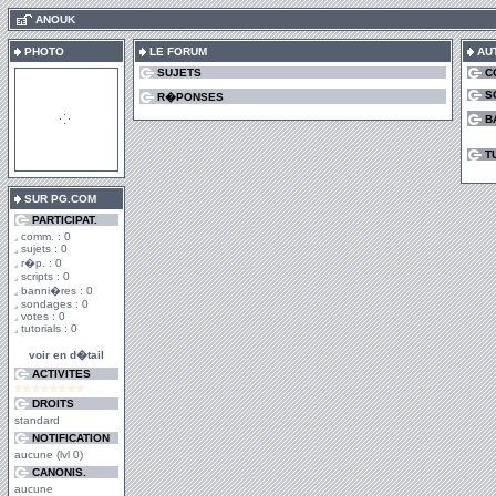
.
ANOUK
PHOTO
LE FORUM
AU
SUJETS
C
S
R�PONSES
B
T
SUR PG.COM
PARTICIPAT.
comm. : 0
sujets : 0
r�p. : 0
scripts : 0
banni�res : 0
sondages : 0
votes : 0
tutorials : 0
voir en d�tail
ACTIVITES
DROITS
standard
NOTIFICATION
aucune (lvl 0)
CANONIS.
aucune