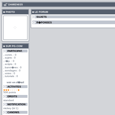
.
DAMIEN035
PHOTO
LE FORUM
SUJETS
R�PONSES
SUR PG.COM
PARTICIPAT.
comm. : 0
sujets : 0
r�p. : 0
scripts : 0
banni�res : 0
sondages : 0
votes : 0
tutorials : 0
voir en d�tail
ACTIVITES
506 points
DROITS
standard
NOTIFICATION
mickey (lvl 1)
CANONIS.