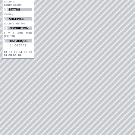
aucune
canonisation
STATUS
mickey
ARCHIVES
aucune archive
INSCRIPTION
il y a 296 mois
(#1318)
HISTORIQUE
14 04 2002
01
02
03
04
05
06
07
08
09
10