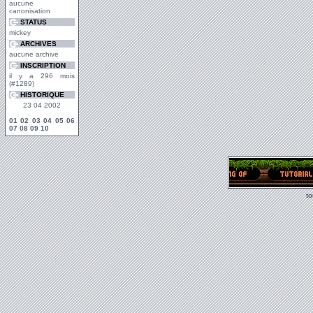
aucune
canonisation
STATUS
mickey
ARCHIVES
aucune archive
INSCRIPTION
il y a 296 mois
(#1289)
HISTORIQUE
23 04 2002
01
02
03
04
05
06
07
08
09
10
t