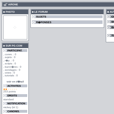
.
AIRONE
PHOTO
LE FORUM
AU
SUJETS
C
S
R�PONSES
B
T
SUR PG.COM
PARTICIPAT.
comm. : 0
sujets : 0
r�p. : 0
scripts : 0
banni�res : 0
sondages : 0
votes : 0
tutorials : 0
voir en d�tail
ACTIVITES
253 points
DROITS
standard
NOTIFICATION
mickey (lvl 1)
CANONIS.