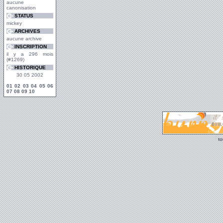
aucune
canonisation
STATUS
mickey
ARCHIVES
aucune archive
INSCRIPTION
il y a 296 mois
(#1269)
HISTORIQUE
30 05 2002
01
02
03
04
05
06
07
08
09
10
t