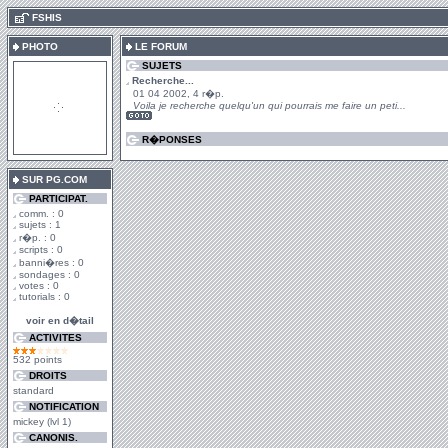
.
FSHIS
PHOTO
LE FORUM
SUJETS
Recherche...
01 04 2002, 4 r�p.
Voila je recherche quelqu'un qui pourrais me faire un peti...
R�PONSES
SUR PG.COM
PARTICIPAT.
comm. : 0
sujets : 1
r�p. : 0
scripts : 0
banni�res : 0
sondages : 0
votes : 0
tutorials : 0
voir en d�tail
ACTIVITES
532 points
DROITS
standard
NOTIFICATION
mickey (lvl 1)
CANONIS.