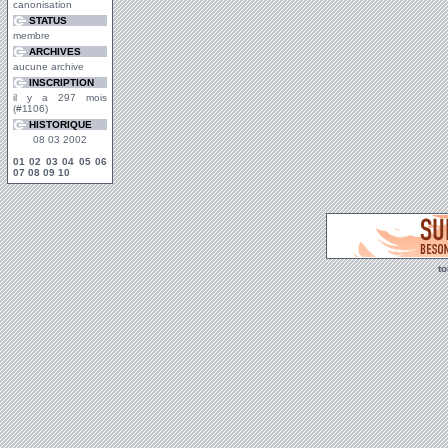
canonisation
STATUS
membre
ARCHIVES
aucune archive
INSCRIPTION
il y a 297 mois
(#1106)
HISTORIQUE
08 03 2002
01
02
03
04
05
06
07
08
09
10
t