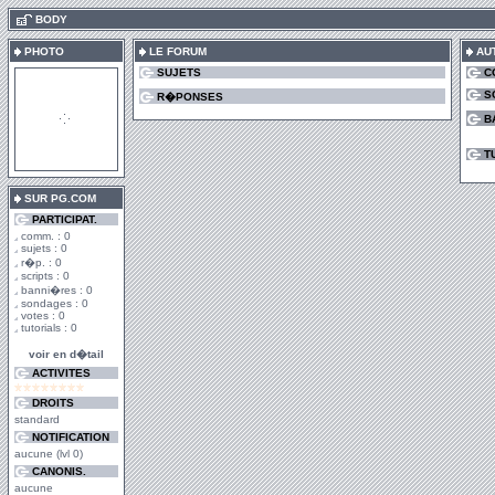
.
BODY
PHOTO
LE FORUM
AU
SUJETS
C
S
R�PONSES
B
T
SUR PG.COM
PARTICIPAT.
comm. : 0
sujets : 0
r�p. : 0
scripts : 0
banni�res : 0
sondages : 0
votes : 0
tutorials : 0
voir en d�tail
ACTIVITES
DROITS
standard
NOTIFICATION
aucune (lvl 0)
CANONIS.
aucune