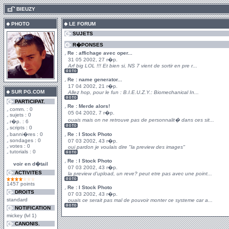
.
BIEUZY
PHOTO
LE FORUM
SUJETS
R�PONSES
Re : affichage avec oper...
31 05 2002, 27 r�p.
Arf big LOL !!! Et bien si, NS 7 vient de sortir en pre r...
Re : name generator...
17 04 2002, 21 r�p.
SUR PG.COM
Allez hop, pour le fun : B.I.E.U.Z.Y.: Biomechanical In...
PARTICIPAT.
Re : Merde alors!
comm. : 0
05 04 2002, 7 r�p.
sujets : 0
ouais mais on ne retrouve pas de personnalit� dans ces sit...
r�p. : 6
scripts : 0
banni�res : 0
Re : I Stock Photo
sondages : 0
07 03 2002, 43 r�p.
votes : 0
oui pardon je voulais dire "la preview des images"
tutorials : 0
Re : I Stock Photo
voir en d�tail
07 03 2002, 43 r�p.
ACTIVITES
la preview d'upload, un reve? peut etre pas avec une point...
1457 points
Re : I Stock Photo
DROITS
07 03 2002, 43 r�p.
standard
ouais ce serait pas mal de pouvoir monter ce systeme car a...
NOTIFICATION
mickey (lvl 1)
CANONIS.