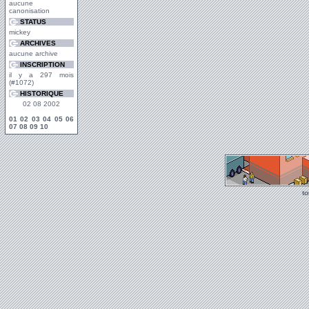
aucune
canonisation
STATUS
mickey
ARCHIVES
aucune archive
INSCRIPTION
il y a 297 mois
(#1072)
HISTORIQUE
02 08 2002
01
02
03
04
05
06
07
08
09
10
t