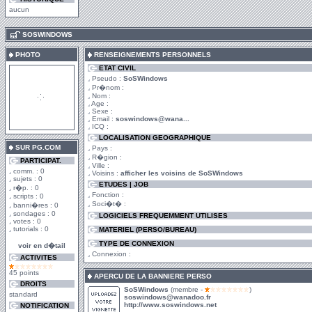
aucun
.
SOSWINDOWS
PHOTO
RENSEIGNEMENTS PERSONNELS
ETAT CIVIL
Pseudo :
SoSWindows
Pr�nom :
Nom :
Age :
Sexe :
Email :
soswindows@wana...
ICQ :
LOCALISATION GEOGRAPHIQUE
SUR PG.COM
Pays :
R�gion :
PARTICIPAT.
Ville :
comm. : 0
Voisins :
afficher les voisins de SoSWindows
sujets : 0
ETUDES | JOB
r�p. : 0
Fonction :
scripts : 0
Soci�t� :
banni�res : 0
sondages : 0
LOGICIELS FREQUEMMENT UTILISES
votes : 0
tutorials : 0
MATERIEL (PERSO/BUREAU)
TYPE DE CONNEXION
voir en d�tail
Connexion :
ACTIVITES
45 points
APERCU DE LA BANNIERE PERSO
DROITS
SoSWindows
(membre -
)
standard
soswindows@wanadoo.fr
http://www.soswindows.net
NOTIFICATION