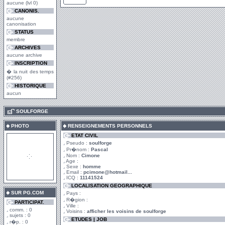
aucune (lvl 0)
CANONIS.
aucune
canonisation
STATUS
membre
ARCHIVES
aucune archive
INSCRIPTION
� la nuit des temps
(#256)
HISTORIQUE
aucun
.
SOULFORGE
PHOTO
RENSEIGNEMENTS PERSONNELS
ETAT CIVIL
Pseudo :
soulforge
Pr�nom :
Pascal
Nom :
Cimone
Age :
Sexe :
homme
Email :
pcimone@hotmail...
ICQ :
11141524
LOCALISATION GEOGRAPHIQUE
SUR PG.COM
Pays :
R�gion :
PARTICIPAT.
Ville :
comm. : 0
Voisins :
afficher les voisins de soulforge
sujets : 0
ETUDES | JOB
r�p. : 0