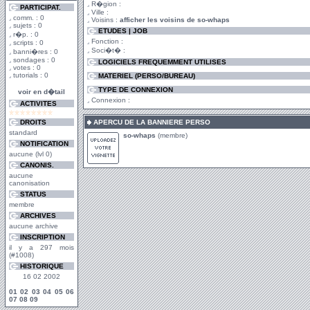
R�gion :
PARTICIPAT.
Ville :
comm. : 0
Voisins :
afficher les voisins de so-whaps
sujets : 0
ETUDES | JOB
r�p. : 0
Fonction :
scripts : 0
Soci�t� :
banni�res : 0
sondages : 0
LOGICIELS FREQUEMMENT UTILISES
votes : 0
tutorials : 0
MATERIEL (PERSO/BUREAU)
TYPE DE CONNEXION
voir en d�tail
Connexion :
ACTIVITES
DROITS
APERCU DE LA BANNIERE PERSO
standard
so-whaps
(membre)
NOTIFICATION
aucune (lvl 0)
CANONIS.
aucune
canonisation
STATUS
membre
ARCHIVES
aucune archive
INSCRIPTION
il y a 297 mois
(#1008)
HISTORIQUE
16 02 2002
01
02
03
04
05
06
07
08
09