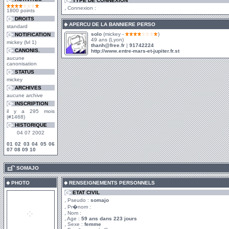
TYPE DE CONNEXION
Connexion :
1800 points
DROITS
APERCU DE LA BANNIERE PERSO
standard
solo
(mickey -
)
NOTIFICATION
49 ans (Lyon)
mickey (lvl 1)
thanh@free.fr
|
91742224
CANONIS.
http://www.entre-mars-et-jupiter.fr.st
aucune
canonisation
STATUS
mickey
ARCHIVES
aucune archive
INSCRIPTION
il y a 295 mois
(#1468)
HISTORIQUE
04 07 2002
01
02
03
04
05
06
07
08
09
10
.
SOMAJO
PHOTO
RENSEIGNEMENTS PERSONNELS
ETAT CIVIL
Pseudo :
somajo
Pr�nom :
Nom :
Age :
59 ans dans 223 jours
Sexe :
femme