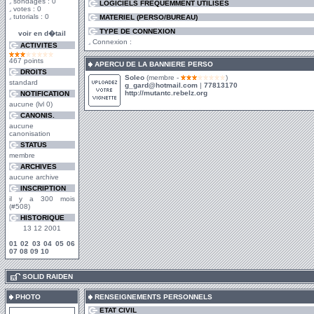
sondages : 0
LOGICIELS FREQUEMMENT UTILISES
votes : 0
tutorials : 0
MATERIEL (PERSO/BUREAU)
TYPE DE CONNEXION
voir en d�tail
Connexion :
ACTIVITES
467 points
APERCU DE LA BANNIERE PERSO
DROITS
Soleo
(membre -
)
standard
g_gard@hotmail.com
|
77813170
http://mutantc.rebelz.org
NOTIFICATION
aucune (lvl 0)
CANONIS.
aucune
canonisation
STATUS
membre
ARCHIVES
aucune archive
INSCRIPTION
il y a 300 mois
(#508)
HISTORIQUE
13 12 2001
01
02
03
04
05
06
07
08
09
10
.
SOLID RAIDEN
PHOTO
RENSEIGNEMENTS PERSONNELS
ETAT CIVIL