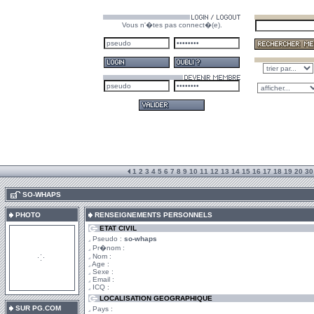
Vous n'�tes pas connect�(e).
1
2
3
4
5
6
7
8
9
10
11
12
13
14
15
16
17
18
19
20
30
.
SO-WHAPS
PHOTO
RENSEIGNEMENTS PERSONNELS
ETAT CIVIL
Pseudo :
so-whaps
Pr�nom :
Nom :
Age :
Sexe :
Email :
ICQ :
LOCALISATION GEOGRAPHIQUE
SUR PG.COM
Pays :