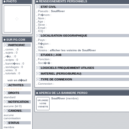
PHOTO
RENSEIGNEMENTS PERSONNELS
ETAT CIVIL
Pseudo :
SoulRiver
Pr�nom :
Nom :
Age :
Sexe :
Email :
ICQ :
LOCALISATION GEOGRAPHIQUE
SUR PG.COM
Pays :
R�gion :
PARTICIPAT.
Ville :
comm. : 0
Voisins :
afficher les voisins de SoulRiver
sujets : 0
ETUDES | JOB
r�p. : 0
Fonction :
scripts : 0
Soci�t� :
banni�res : 0
sondages : 0
LOGICIELS FREQUEMMENT UTILISES
votes : 0
tutorials : 0
MATERIEL (PERSO/BUREAU)
TYPE DE CONNEXION
voir en d�tail
Connexion :
ACTIVITES
DROITS
APERCU DE LA BANNIERE PERSO
standard
SoulRiver
(membre)
NOTIFICATION
aucune (lvl 0)
CANONIS.
aucune
canonisation
STATUS
membre