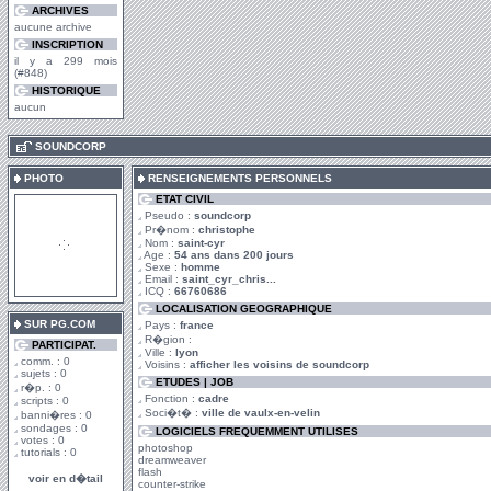
ARCHIVES
aucune archive
INSCRIPTION
il y a 299 mois
(#848)
HISTORIQUE
aucun
.
SOUNDCORP
PHOTO
RENSEIGNEMENTS PERSONNELS
ETAT CIVIL
Pseudo :
soundcorp
Pr�nom :
christophe
Nom :
saint-cyr
Age :
54 ans dans 200 jours
Sexe :
homme
Email :
saint_cyr_chris...
ICQ :
66760686
LOCALISATION GEOGRAPHIQUE
SUR PG.COM
Pays :
france
R�gion :
PARTICIPAT.
Ville :
lyon
comm. : 0
Voisins :
afficher les voisins de soundcorp
sujets : 0
ETUDES | JOB
r�p. : 0
Fonction :
cadre
scripts : 0
Soci�t� :
ville de vaulx-en-velin
banni�res : 0
sondages : 0
LOGICIELS FREQUEMMENT UTILISES
votes : 0
photoshop
tutorials : 0
dreamweaver
flash
voir en d�tail
counter-strike