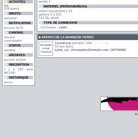
quake 3
ACTIVITES
MATERIEL (PERSO/BUREAU)
226 points
athlon thunderbird 1.33
DROITS
geforce 3 ti 200
512 Mo sdram
standard
TYPE DE CONNEXION
NOTIFICATION
Connexion :
cable
aucune (lvl 0)
CANONIS.
aucune
APERCU DE LA BANNIERE PERSO
canonisation
soundcorp
(membre -
)
STATUS
53 ans (lyon)
saint_cyr_christophe@hotmail.com
|
66760686
membre
ARCHIVES
aucune archive
INSCRIPTION
il y a 290 mois
(#2169)
HISTORIQUE
aucun
t