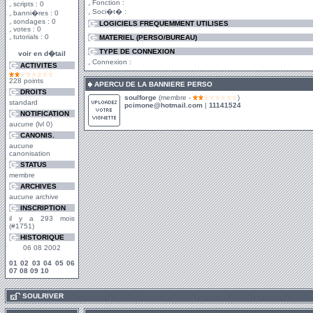
Fonction :
scripts : 0
Soci�t� :
banni�res : 0
sondages : 0
LOGICIELS FREQUEMMENT UTILISES
votes : 0
tutorials : 0
MATERIEL (PERSO/BUREAU)
TYPE DE CONNEXION
voir en d�tail
Connexion :
ACTIVITES
228 points
APERCU DE LA BANNIERE PERSO
DROITS
soulforge
(membre -
)
standard
pcimone@hotmail.com
|
11141524
NOTIFICATION
aucune (lvl 0)
CANONIS.
aucune
canonisation
STATUS
membre
ARCHIVES
aucune archive
INSCRIPTION
il y a 293 mois
(#1751)
HISTORIQUE
06 08 2002
01
02
03
04
05
06
07
08
09
10
.
SOULRIVER