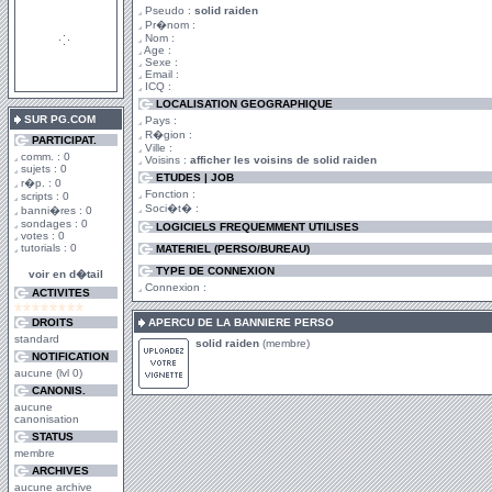
Pseudo :
solid raiden
Pr�nom :
Nom :
Age :
Sexe :
Email :
ICQ :
LOCALISATION GEOGRAPHIQUE
SUR PG.COM
Pays :
R�gion :
PARTICIPAT.
Ville :
comm. : 0
Voisins :
afficher les voisins de solid raiden
sujets : 0
ETUDES | JOB
r�p. : 0
Fonction :
scripts : 0
Soci�t� :
banni�res : 0
sondages : 0
LOGICIELS FREQUEMMENT UTILISES
votes : 0
tutorials : 0
MATERIEL (PERSO/BUREAU)
TYPE DE CONNEXION
voir en d�tail
Connexion :
ACTIVITES
DROITS
APERCU DE LA BANNIERE PERSO
standard
solid raiden
(membre)
NOTIFICATION
aucune (lvl 0)
CANONIS.
aucune
canonisation
STATUS
membre
ARCHIVES
aucune archive