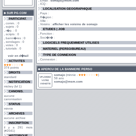
Email :
somajo@msm.com
ICQ :
LOCALISATION GEOGRAPHIQUE
SUR PG.COM
Pays :
R�gion :
PARTICIPAT.
Ville :
comm. : 0
Voisins :
afficher les voisins de somajo
sujets : 0
ETUDES | JOB
r�p. : 0
Fonction :
scripts : 0
Soci�t� :
banni�res : 0
sondages : 0
LOGICIELS FREQUEMMENT UTILISES
votes : 0
tutorials : 0
MATERIEL (PERSO/BUREAU)
TYPE DE CONNEXION
voir en d�tail
Connexion :
ACTIVITES
374 points
APERCU DE LA BANNIERE PERSO
DROITS
somajo
(minnie -
)
standard
58 ans
somajo@msm.com
NOTIFICATION
mickey (lvl 1)
CANONIS.
aucune
canonisation
STATUS
minnie
ARCHIVES
aucune archive
INSCRIPTION
il y a 291 mois
(#2041)
HISTORIQUE