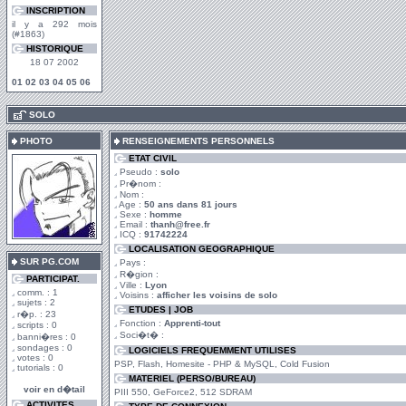
INSCRIPTION
il y a 292 mois
(#1863)
HISTORIQUE
18 07 2002
01
02
03
04
05
06
.
SOLO
PHOTO
RENSEIGNEMENTS PERSONNELS
ETAT CIVIL
Pseudo :
solo
Pr�nom :
Nom :
Age :
50 ans dans 81 jours
Sexe :
homme
Email :
thanh@free.fr
ICQ :
91742224
LOCALISATION GEOGRAPHIQUE
SUR PG.COM
Pays :
R�gion :
PARTICIPAT.
Ville :
Lyon
comm. : 1
Voisins :
afficher les voisins de solo
sujets : 2
ETUDES | JOB
r�p. : 23
Fonction :
Apprenti-tout
scripts : 0
Soci�t� :
banni�res : 0
sondages : 0
LOGICIELS FREQUEMMENT UTILISES
votes : 0
PSP, Flash, Homesite - PHP & MySQL, Cold Fusion
tutorials : 0
MATERIEL (PERSO/BUREAU)
voir en d�tail
PIII 550, GeForce2, 512 SDRAM
ACTIVITES