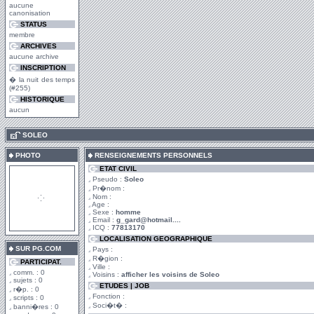
aucune
canonisation
STATUS
membre
ARCHIVES
aucune archive
INSCRIPTION
� la nuit des temps
(#255)
HISTORIQUE
aucun
.
SOLEO
PHOTO
RENSEIGNEMENTS PERSONNELS
ETAT CIVIL
Pseudo :
Soleo
Pr�nom :
Nom :
Age :
Sexe :
homme
Email :
g_gard@hotmail....
ICQ :
77813170
LOCALISATION GEOGRAPHIQUE
SUR PG.COM
Pays :
R�gion :
PARTICIPAT.
Ville :
comm. : 0
Voisins :
afficher les voisins de Soleo
sujets : 0
ETUDES | JOB
r�p. : 0
Fonction :
scripts : 0
Soci�t� :
banni�res : 0