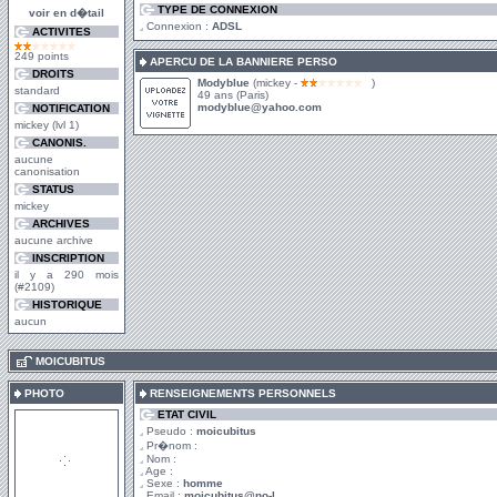
TYPE DE CONNEXION
voir en d�tail
Connexion :
ADSL
ACTIVITES
249 points
APERCU DE LA BANNIERE PERSO
DROITS
Modyblue
(mickey -
)
standard
49 ans (Paris)
modyblue@yahoo.com
NOTIFICATION
mickey (lvl 1)
CANONIS.
aucune
canonisation
STATUS
mickey
ARCHIVES
aucune archive
INSCRIPTION
il y a 290 mois
(#2109)
HISTORIQUE
aucun
.
MOICUBITUS
PHOTO
RENSEIGNEMENTS PERSONNELS
ETAT CIVIL
Pseudo :
moicubitus
Pr�nom :
Nom :
Age :
Sexe :
homme
Email :
moicubitus@no-l...