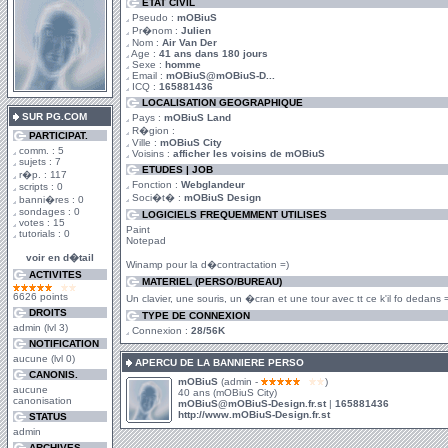
ETAT CIVIL
Pseudo :
mOBiuS
Pr�nom :
Julien
Nom :
Air Van Der
Age :
41 ans dans 180 jours
Sexe :
homme
Email :
mOBiuS@mOBiuS-D...
ICQ :
165881436
LOCALISATION GEOGRAPHIQUE
SUR PG.COM
Pays :
mOBiuS Land
R�gion :
PARTICIPAT.
Ville :
mOBiuS City
comm. : 5
Voisins :
afficher les voisins de mOBiuS
sujets : 7
ETUDES | JOB
r�p. : 117
Fonction :
Webglandeur
scripts : 0
Soci�t� :
mOBiuS Design
banni�res : 0
sondages : 0
LOGICIELS FREQUEMMENT UTILISES
votes : 15
Paint
tutorials : 0
Notepad
voir en d�tail
Winamp pour la d�contractation =)
ACTIVITES
MATERIEL (PERSO/BUREAU)
6626 points
Un clavier, une souris, un �cran et une tour avec tt ce k'il fo dedans 
DROITS
TYPE DE CONNEXION
admin (lvl 3)
Connexion :
28/56K
NOTIFICATION
aucune (lvl 0)
APERCU DE LA BANNIERE PERSO
CANONIS.
mOBiuS
(admin -
)
aucune
40 ans (mOBiuS City)
canonisation
mOBiuS@mOBiuS-Design.fr.st
|
165881436
http://www.mOBiuS-Design.fr.st
STATUS
admin
ARCHIVES