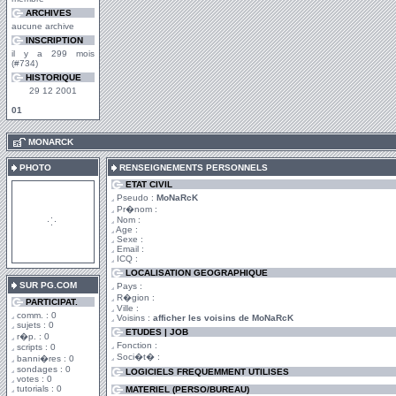
ARCHIVES
aucune archive
INSCRIPTION
il y a 299 mois
(#734)
HISTORIQUE
29 12 2001
01
.
MONARCK
PHOTO
RENSEIGNEMENTS PERSONNELS
ETAT CIVIL
Pseudo :
MoNaRcK
Pr�nom :
Nom :
Age :
Sexe :
Email :
ICQ :
LOCALISATION GEOGRAPHIQUE
SUR PG.COM
Pays :
R�gion :
PARTICIPAT.
Ville :
comm. : 0
Voisins :
afficher les voisins de MoNaRcK
sujets : 0
ETUDES | JOB
r�p. : 0
Fonction :
scripts : 0
Soci�t� :
banni�res : 0
sondages : 0
LOGICIELS FREQUEMMENT UTILISES
votes : 0
tutorials : 0
MATERIEL (PERSO/BUREAU)