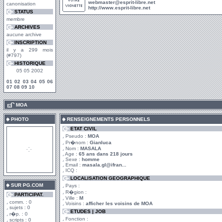
webmaster@esprit-libre.net
canonisation
http://www.esprit-libre.net
STATUS
membre
ARCHIVES
aucune archive
INSCRIPTION
il y a 299 mois
(#797)
HISTORIQUE
05 05 2002
01
02
03
04
05
06
07
08
09
10
.
MOA
PHOTO
RENSEIGNEMENTS PERSONNELS
ETAT CIVIL
Pseudo :
MOA
Pr�nom :
Gianluca
Nom :
MASALA
Age :
65 ans dans 218 jours
Sexe :
homme
Email :
masala.gl@ifran...
ICQ :
LOCALISATION GEOGRAPHIQUE
SUR PG.COM
Pays :
R�gion :
PARTICIPAT.
Ville :
M
comm. : 0
Voisins :
afficher les voisins de MOA
sujets : 0
ETUDES | JOB
r�p. : 0
Fonction :
scripts : 0