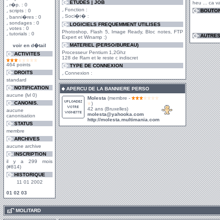
ETUDES | JOB
heu ... ca v
r�p. : 0
Fonction :
scripts : 0
BOUTON
Soci�t� :
banni�res : 0
sondages : 0
LOGICIELS FREQUEMMENT UTILISES
votes : 0
Photoshop, Flash 5, Image Ready, Bloc notes, FTP
tutorials : 0
AUTRES
Expert et Winamp :)
MATERIEL (PERSO/BUREAU)
voir en d�tail
Processeur Pentium 1,2Ghz
ACTIVITES
128 de Ram et le reste c indiscret
464 points
TYPE DE CONNEXION
DROITS
Connexion :
standard
NOTIFICATION
APERCU DE LA BANNIERE PERSO
aucune (lvl 0)
Molesta
(membre -
CANONIS.
)
42 ans (Bruxelles)
aucune
molesta@yahooka.com
canonisation
http://molesta.multimania.com
STATUS
membre
ARCHIVES
aucune archive
INSCRIPTION
il y a 299 mois
(#814)
HISTORIQUE
11 01 2002
01
02
03
.
MOLITARD