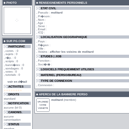
PHOTO
RENSEIGNEMENTS PERSONNELS
ETAT CIVIL
Pseudo :
molitard
Pr�nom :
Nom :
Age :
Sexe :
Email :
ICQ :
LOCALISATION GEOGRAPHIQUE
SUR PG.COM
Pays :
R�gion :
PARTICIPAT.
Ville :
comm. : 0
Voisins :
afficher les voisins de molitard
sujets : 0
ETUDES | JOB
r�p. : 0
Fonction :
scripts : 0
Soci�t� :
banni�res : 0
sondages : 0
LOGICIELS FREQUEMMENT UTILISES
votes : 0
tutorials : 0
MATERIEL (PERSO/BUREAU)
TYPE DE CONNEXION
voir en d�tail
Connexion :
ACTIVITES
DROITS
APERCU DE LA BANNIERE PERSO
standard
molitard
(membre)
NOTIFICATION
aucune (lvl 0)
CANONIS.
aucune
canonisation
STATUS
membre