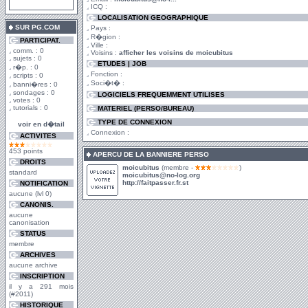
ICQ :
LOCALISATION GEOGRAPHIQUE
SUR PG.COM
Pays :
R�gion :
PARTICIPAT.
Ville :
comm. : 0
Voisins :
afficher les voisins de moicubitus
sujets : 0
ETUDES | JOB
r�p. : 0
Fonction :
scripts : 0
Soci�t� :
banni�res : 0
sondages : 0
LOGICIELS FREQUEMMENT UTILISES
votes : 0
tutorials : 0
MATERIEL (PERSO/BUREAU)
TYPE DE CONNEXION
voir en d�tail
Connexion :
ACTIVITES
453 points
APERCU DE LA BANNIERE PERSO
DROITS
moicubitus
(membre -
)
standard
moicubitus@no-log.org
http://faitpasser.fr.st
NOTIFICATION
aucune (lvl 0)
CANONIS.
aucune
canonisation
STATUS
membre
ARCHIVES
aucune archive
INSCRIPTION
il y a 291 mois
(#2011)
HISTORIQUE