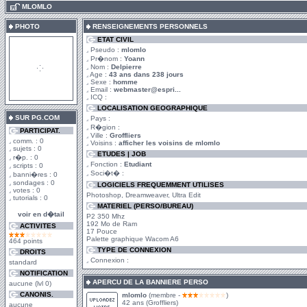
.
MLOMLO
PHOTO
RENSEIGNEMENTS PERSONNELS
ETAT CIVIL
Pseudo :
mlomlo
Pr�nom :
Yoann
Nom :
Delpierre
Age :
43 ans dans 238 jours
Sexe :
homme
Email :
webmaster@espri...
ICQ :
LOCALISATION GEOGRAPHIQUE
SUR PG.COM
Pays :
R�gion :
PARTICIPAT.
Ville :
Groffliers
comm. : 0
Voisins :
afficher les voisins de mlomlo
sujets : 0
ETUDES | JOB
r�p. : 0
Fonction :
Etudiant
scripts : 0
Soci�t� :
banni�res : 0
sondages : 0
LOGICIELS FREQUEMMENT UTILISES
votes : 0
Photoshop, Dreamweaver, Ultra Edit
tutorials : 0
MATERIEL (PERSO/BUREAU)
voir en d�tail
P2 350 Mhz
192 Mo de Ram
ACTIVITES
17 Pouce
Palette graphique Wacom A6
464 points
TYPE DE CONNEXION
DROITS
Connexion :
standard
NOTIFICATION
APERCU DE LA BANNIERE PERSO
aucune (lvl 0)
CANONIS.
mlomlo
(membre -
)
42 ans (Groffliers)
aucune