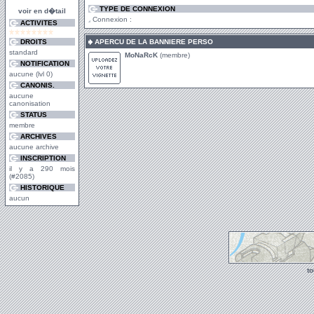
TYPE DE CONNEXION
voir en d�tail
Connexion :
ACTIVITES
DROITS
APERCU DE LA BANNIERE PERSO
standard
MoNaRcK
(membre)
NOTIFICATION
aucune (lvl 0)
CANONIS.
aucune
canonisation
STATUS
membre
ARCHIVES
aucune archive
INSCRIPTION
il y a 290 mois
(#2085)
HISTORIQUE
aucun
t