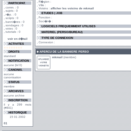
R�gion :
PARTICIPAT.
Ville :
comm. : 0
Voisins :
afficher les voisins de mkmail
sujets : 0
ETUDES | JOB
r�p. : 0
Fonction :
scripts : 0
Soci�t� :
banni�res : 0
sondages : 0
LOGICIELS FREQUEMMENT UTILISES
votes : 0
tutorials : 0
MATERIEL (PERSO/BUREAU)
TYPE DE CONNEXION
voir en d�tail
Connexion :
ACTIVITES
DROITS
APERCU DE LA BANNIERE PERSO
standard
mkmail
(membre)
NOTIFICATION
aucune (lvl 0)
CANONIS.
aucune
canonisation
STATUS
membre
ARCHIVES
aucune archive
INSCRIPTION
il y a 299 mois
(#841)
HISTORIQUE
15 01 2002
01