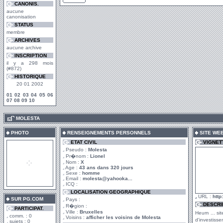
CANONIS.
aucune
canonisation
STATUS
membre
ARCHIVES
aucune archive
INSCRIPTION
il y a 298 mois
(#872)
HISTORIQUE
20 01 2002
01
02
03
04
05
06
07
08
09
10
.
MOLESTA
PHOTO
RENSEIGNEMENTS PERSONNELS
SITE WE
ETAT CIVIL
VIGNET
Pseudo :
Molesta
Pr�nom :
Lionel
Nom :
X
Age :
43 ans dans 320 jours
Sexe :
homme
Email :
molesta@yahooka...
ICQ :
LOCALISATION GEOGRAPHIQUE
URL :
http
SUR PG.COM
Pays :
DESCRI
R�gion :
PARTICIPAT.
Ville :
Bruxelles
Heum ... s
comm. : 0
Voisins :
afficher les voisins de Molesta
d'investiss
sujets : 0