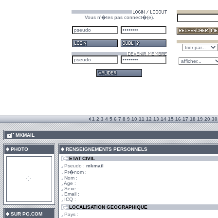
Vous n'�tes pas connect�(e).
1
2
3
4
5
6
7
8
9
10
11
12
13
14
15
16
17
18
19
20
30
.
MKMAIL
PHOTO
RENSEIGNEMENTS PERSONNELS
ETAT CIVIL
Pseudo :
mkmail
Pr�nom :
Nom :
Age :
Sexe :
Email :
ICQ :
LOCALISATION GEOGRAPHIQUE
SUR PG.COM
Pays :