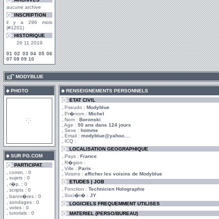
aucune archive
INSCRIPTION
il y a 296 mois
(#1201)
HISTORIQUE
26 11 2019
01
02
03
04
05
06
07
08
09
10
.
MODYBLUE
PHOTO
RENSEIGNEMENTS PERSONNELS
ETAT CIVIL
Pseudo :
Modyblue
Pr�nom :
Michel
Nom :
Boronski
Age :
50 ans dans 124 jours
Sexe :
homme
Email :
modyblue@yahoo....
ICQ :
LOCALISATION GEOGRAPHIQUE
SUR PG.COM
Pays :
France
R�gion :
PARTICIPAT.
Ville :
Paris
comm. : 0
Voisins :
afficher les voisins de Modyblue
sujets : 0
ETUDES | JOB
r�p. : 0
Fonction :
Technicien Holographie
scripts : 0
Soci�t� :
JY
banni�res : 0
sondages : 0
LOGICIELS FREQUEMMENT UTILISES
votes : 0
tutorials : 0
MATERIEL (PERSO/BUREAU)