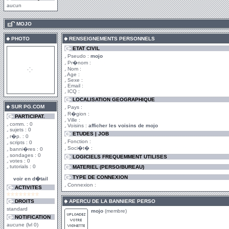
aucun
.
MOJO
PHOTO
RENSEIGNEMENTS PERSONNELS
ETAT CIVIL
Pseudo :
mojo
Pr�nom :
Nom :
Age :
Sexe :
Email :
ICQ :
LOCALISATION GEOGRAPHIQUE
SUR PG.COM
Pays :
R�gion :
PARTICIPAT.
Ville :
comm. : 0
Voisins :
afficher les voisins de mojo
sujets : 0
ETUDES | JOB
r�p. : 0
Fonction :
scripts : 0
Soci�t� :
banni�res : 0
sondages : 0
LOGICIELS FREQUEMMENT UTILISES
votes : 0
tutorials : 0
MATERIEL (PERSO/BUREAU)
TYPE DE CONNEXION
voir en d�tail
Connexion :
ACTIVITES
DROITS
APERCU DE LA BANNIERE PERSO
standard
mojo
(membre)
NOTIFICATION
aucune (lvl 0)