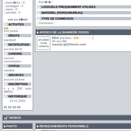
Soci�t� :
banni�res : 0
sondages : 0
LOGICIELS FREQUEMMENT UTILISES
votes : 0
tutorials : 0
MATERIEL (PERSO/BUREAU)
TYPE DE CONNEXION
voir en d�tail
Connexion :
ACTIVITES
232 points
APERCU DE LA BANNIERE PERSO
DROITS
MOA
(membre -
)
standard
64 ans (M)
masala.gl@ifrance.com
NOTIFICATION
aucune (lvl 0)
CANONIS.
aucune
canonisation
STATUS
membre
ARCHIVES
aucune archive
INSCRIPTION
il y a 298 mois
(#905)
HISTORIQUE
25 01 2002
01
02
03
04
.
MOBIUS
PHOTO
RENSEIGNEMENTS PERSONNELS