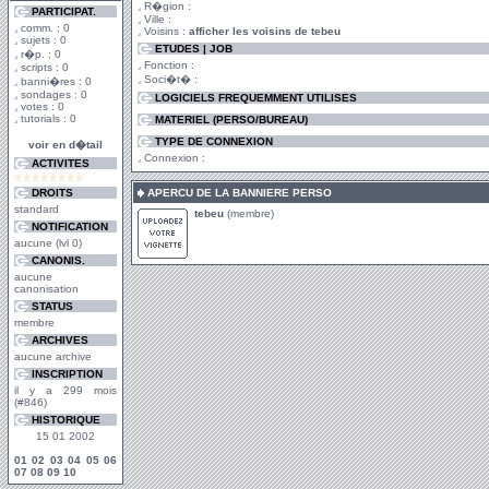
R�gion :
PARTICIPAT.
Ville :
comm. : 0
Voisins :
afficher les voisins de tebeu
sujets : 0
ETUDES | JOB
r�p. : 0
Fonction :
scripts : 0
Soci�t� :
banni�res : 0
sondages : 0
LOGICIELS FREQUEMMENT UTILISES
votes : 0
tutorials : 0
MATERIEL (PERSO/BUREAU)
TYPE DE CONNEXION
voir en d�tail
Connexion :
ACTIVITES
DROITS
APERCU DE LA BANNIERE PERSO
standard
tebeu
(membre)
NOTIFICATION
aucune (lvl 0)
CANONIS.
aucune
canonisation
STATUS
membre
ARCHIVES
aucune archive
INSCRIPTION
il y a 299 mois
(#846)
HISTORIQUE
15 01 2002
01
02
03
04
05
06
07
08
09
10