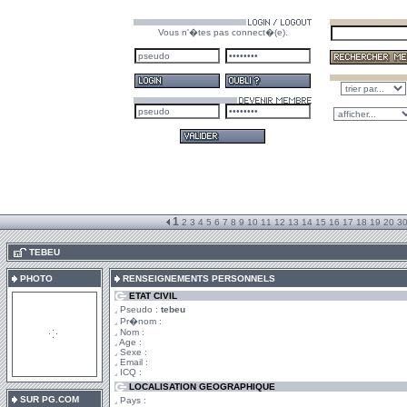
Vous n'�tes pas connect�(e).
1
2
3
4
5
6
7
8
9
10
11
12
13
14
15
16
17
18
19
20
3
.
TEBEU
PHOTO
RENSEIGNEMENTS PERSONNELS
ETAT CIVIL
Pseudo :
tebeu
Pr�nom :
Nom :
Age :
Sexe :
Email :
ICQ :
LOCALISATION GEOGRAPHIQUE
SUR PG.COM
Pays :