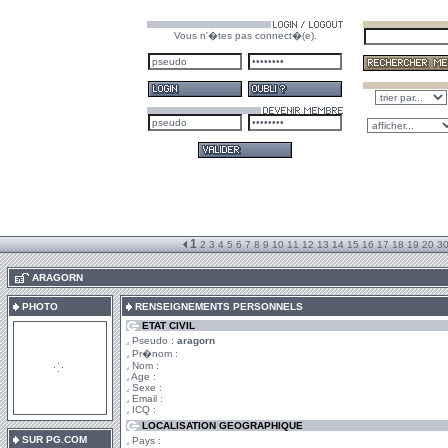
Vous n'�tes pas connect�(e).
1
2
3
4
5
6
7
8
9
10
11
12
13
14
15
16
17
18
19
20
3
.
ARAGORN
PHOTO
RENSEIGNEMENTS PERSONNELS
ETAT CIVIL
Pseudo :
aragorn
Pr�nom :
Nom :
Age :
Sexe :
Email :
ICQ :
LOCALISATION GEOGRAPHIQUE
SUR PG.COM
Pays :