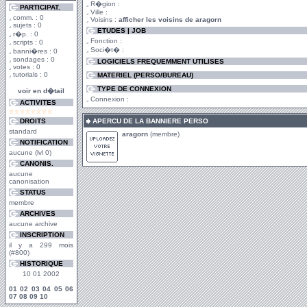
R�gion :
PARTICIPAT.
Ville :
comm. : 0
Voisins :
afficher les voisins de aragorn
sujets : 0
ETUDES | JOB
r�p. : 0
Fonction :
scripts : 0
Soci�t� :
banni�res : 0
sondages : 0
LOGICIELS FREQUEMMENT UTILISES
votes : 0
tutorials : 0
MATERIEL (PERSO/BUREAU)
TYPE DE CONNEXION
voir en d�tail
Connexion :
ACTIVITES
DROITS
APERCU DE LA BANNIERE PERSO
standard
aragorn
(membre)
NOTIFICATION
aucune (lvl 0)
CANONIS.
aucune
canonisation
STATUS
membre
ARCHIVES
aucune archive
INSCRIPTION
il y a 299 mois
(#800)
HISTORIQUE
10 01 2002
01
02
03
04
05
06
07
08
09
10