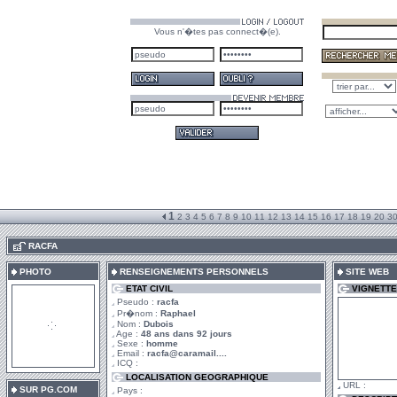
Vous n'�tes pas connect�(e).
1
2
3
4
5
6
7
8
9
10
11
12
13
14
15
16
17
18
19
20
3
.
RACFA
PHOTO
RENSEIGNEMENTS PERSONNELS
SITE WEB
ETAT CIVIL
VIGNETTE
Pseudo :
racfa
Pr�nom :
Raphael
Nom :
Dubois
Age :
48 ans dans 92 jours
Sexe :
homme
Email :
racfa@caramail....
ICQ :
LOCALISATION GEOGRAPHIQUE
URL :
SUR PG.COM
Pays :