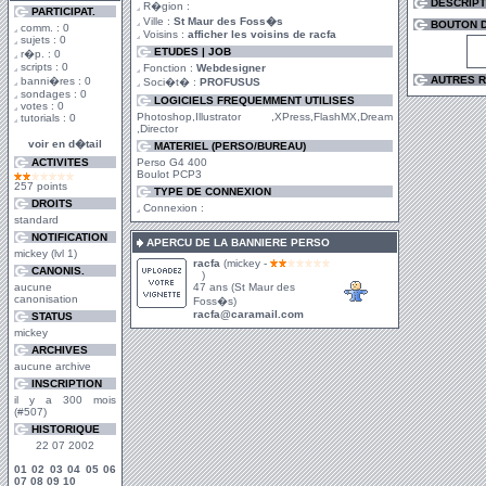
DESCRIPT
R�gion :
PARTICIPAT.
Ville :
St Maur des Foss�s
BOUTON D
comm. : 0
Voisins :
afficher les voisins de racfa
sujets : 0
ETUDES | JOB
r�p. : 0
scripts : 0
Fonction :
Webdesigner
AUTRES R
banni�res : 0
Soci�t� :
PROFUSUS
sondages : 0
LOGICIELS FREQUEMMENT UTILISES
votes : 0
Photoshop,Illustrator ,XPress,FlashMX,Dream
tutorials : 0
,Director
voir en d�tail
MATERIEL (PERSO/BUREAU)
ACTIVITES
Perso G4 400
Boulot PCP3
257 points
TYPE DE CONNEXION
DROITS
Connexion :
standard
NOTIFICATION
APERCU DE LA BANNIERE PERSO
mickey (lvl 1)
racfa
(mickey -
CANONIS.
)
aucune
47 ans (St Maur des
canonisation
Foss�s)
racfa@caramail.com
STATUS
mickey
ARCHIVES
aucune archive
INSCRIPTION
il y a 300 mois
(#507)
HISTORIQUE
22 07 2002
01
02
03
04
05
06
07
08
09
10