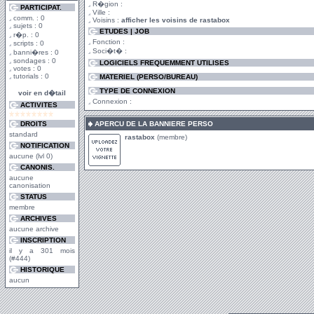
R�gion :
PARTICIPAT.
Ville :
comm. : 0
Voisins :
afficher les voisins de rastabox
sujets : 0
ETUDES | JOB
r�p. : 0
Fonction :
scripts : 0
Soci�t� :
banni�res : 0
sondages : 0
LOGICIELS FREQUEMMENT UTILISES
votes : 0
tutorials : 0
MATERIEL (PERSO/BUREAU)
TYPE DE CONNEXION
voir en d�tail
Connexion :
ACTIVITES
DROITS
APERCU DE LA BANNIERE PERSO
standard
rastabox
(membre)
NOTIFICATION
aucune (lvl 0)
CANONIS.
aucune
canonisation
STATUS
membre
ARCHIVES
aucune archive
INSCRIPTION
il y a 301 mois
(#444)
HISTORIQUE
aucun