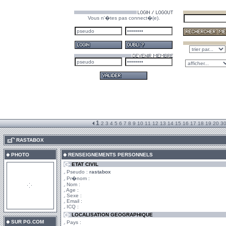
Vous n'�tes pas connect�(e).
1
2
3
4
5
6
7
8
9
10
11
12
13
14
15
16
17
18
19
20
3
.
RASTABOX
PHOTO
RENSEIGNEMENTS PERSONNELS
ETAT CIVIL
Pseudo :
rastabox
Pr�nom :
Nom :
Age :
Sexe :
Email :
ICQ :
LOCALISATION GEOGRAPHIQUE
SUR PG.COM
Pays :