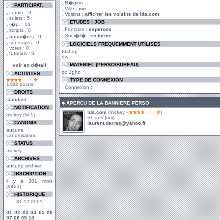
R�gion :
PARTICIPAT.
Ville :
oui
comm. : 0
Voisins :
afficher les voisins de lda.com
sujets : 5
ETUDES | JOB
r�p. : 14
Fonction :
esperons
scripts : 0
Soci�t� :
en forme
banni�res : 0
sondages : 0
LOGICIELS FREQUEMMENT UTILISES
votes : 0
toshop
tutorials : 0
dw
MATERIEL (PERSO/BUREAU)
voir en d�tail
pc 1ghz
ACTIVITES
TYPE DE CONNEXION
1482 points
Connexion :
DROITS
standard
APERCU DE LA BANNIERE PERSO
NOTIFICATION
lda.com
(mickey -
)
mickey (lvl 1)
51 ans (oui)
CANONIS.
laurent.darras@yahoo.fr
aucune
canonisation
STATUS
mickey
ARCHIVES
aucune archive
INSCRIPTION
il y a 301 mois
(#423)
HISTORIQUE
31 12 2001
01
02
03
04
05
06
07
08
09
10