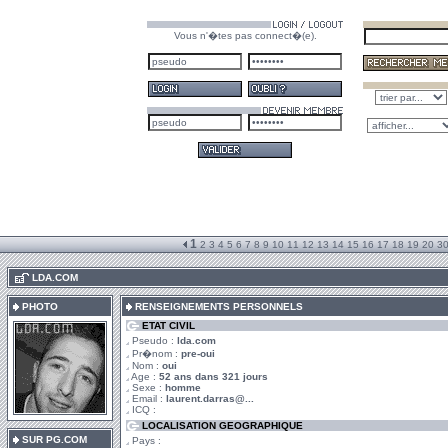
Vous n'�tes pas connect�(e).
1
2
3
4
5
6
7
8
9
10
11
12
13
14
15
16
17
18
19
20
3
.
LDA.COM
PHOTO
RENSEIGNEMENTS PERSONNELS
ETAT CIVIL
Pseudo :
lda.com
Pr�nom :
pre-oui
Nom :
oui
Age :
52 ans dans 321 jours
Sexe :
homme
Email :
laurent.darras@...
ICQ :
LOCALISATION GEOGRAPHIQUE
SUR PG.COM
Pays :