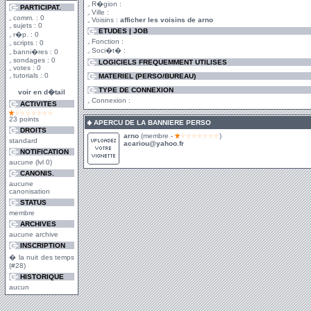
R�gion :
PARTICIPAT.
Ville :
comm. : 0
Voisins :
afficher les voisins de arno
sujets : 0
ETUDES | JOB
r�p. : 0
Fonction :
scripts : 0
Soci�t� :
banni�res : 0
sondages : 0
LOGICIELS FREQUEMMENT UTILISES
votes : 0
tutorials : 0
MATERIEL (PERSO/BUREAU)
TYPE DE CONNEXION
voir en d�tail
Connexion :
ACTIVITES
23 points
APERCU DE LA BANNIERE PERSO
DROITS
arno
(membre -
)
standard
acariou@yahoo.fr
NOTIFICATION
aucune (lvl 0)
CANONIS.
aucune
canonisation
STATUS
membre
ARCHIVES
aucune archive
INSCRIPTION
� la nuit des temps
(#28)
HISTORIQUE
aucun