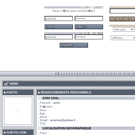
Vous n'�tes pas connect�(e).
1
2
3
4
5
6
7
8
9
10
11
12
13
14
15
16
17
18
19
20
3
.
ARNO
PHOTO
RENSEIGNEMENTS PERSONNELS
ETAT CIVIL
Pseudo :
arno
Pr�nom :
Nom :
Age :
Sexe :
Email :
acariou@yahoo.f...
ICQ :
LOCALISATION GEOGRAPHIQUE
SUR PG.COM
Pays :