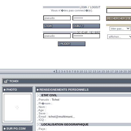
Vous n'�tes pas connect�(e).
1
2
3
4
5
6
7
8
9
10
11
12
13
14
15
16
17
18
19
20
3
.
TCHOI
PHOTO
RENSEIGNEMENTS PERSONNELS
ETAT CIVIL
Pseudo :
Tchoi
Pr�nom :
Nom :
Age :
Sexe :
Email :
tchoi@multimani...
ICQ :
LOCALISATION GEOGRAPHIQUE
SUR PG.COM
Pays :