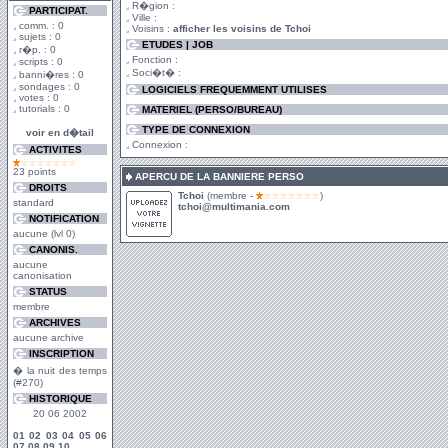
R�gion :
PARTICIPAT.
Ville :
comm. : 0
Voisins :
afficher les voisins de Tchoi
sujets : 0
ETUDES | JOB
r�p. : 0
Fonction :
scripts : 0
Soci�t� :
banni�res : 0
sondages : 0
LOGICIELS FREQUEMMENT UTILISES
votes : 0
tutorials : 0
MATERIEL (PERSO/BUREAU)
TYPE DE CONNEXION
voir en d�tail
Connexion :
ACTIVITES
23 points
APERCU DE LA BANNIERE PERSO
DROITS
Tchoi
(membre -
)
standard
tchoi@multimania.com
NOTIFICATION
aucune (lvl 0)
CANONIS.
aucune
canonisation
STATUS
membre
ARCHIVES
aucune archive
INSCRIPTION
� la nuit des temps
(#270)
HISTORIQUE
20 06 2002
01
02
03
04
05
06
07
08
09
10