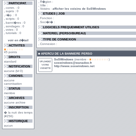
R�gion :
PARTICIPAT.
Ville :
comm. : 0
Voisins :
afficher les voisins de SoSWindows
sujets : 0
ETUDES | JOB
r�p. : 0
Fonction :
scripts : 0
Soci�t� :
banni�res : 0
sondages : 0
LOGICIELS FREQUEMMENT UTILISES
votes : 0
tutorials : 0
MATERIEL (PERSO/BUREAU)
TYPE DE CONNEXION
voir en d�tail
Connexion :
ACTIVITES
45 points
APERCU DE LA BANNIERE PERSO
DROITS
SoSWindows
(membre -
)
standard
soswindows@wanadoo.fr
http://www.soswindows.net
NOTIFICATION
aucune (lvl 0)
CANONIS.
aucune
canonisation
STATUS
membre
ARCHIVES
aucune archive
INSCRIPTION
� la nuit des temps
(#256)
HISTORIQUE
aucun