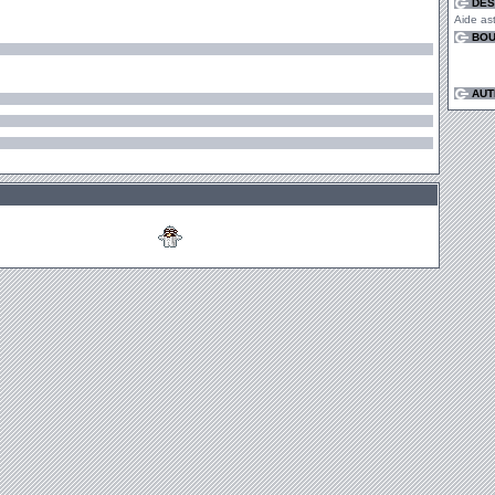
DES
Aide as
BOU
AUT