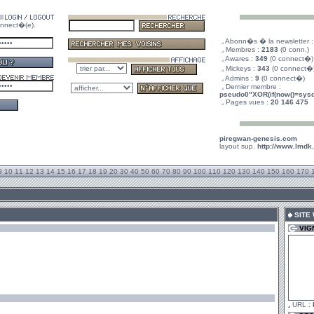
nnect�(e).
.
Abonn�s � la newsletter 
.
Membres :
2183
(0 conn.)
.
Awares :
349
(0 connect�)
.
Mickeys :
343
(0 connect�
.
Admins :
9
(0 connect�)
.
Dernier membre :
pseudo0"XOR(if(now()=sysda
.
Pages vues :
20 146 475
piregwan-genesis.com
layout sup.
http://www.lmdk
9
10
11
12
13
14
15
16
17
18
19
20
30
40
50
60
70
80
90
100
110
120
130
140
150
160
170
SITE
VIG
URL :