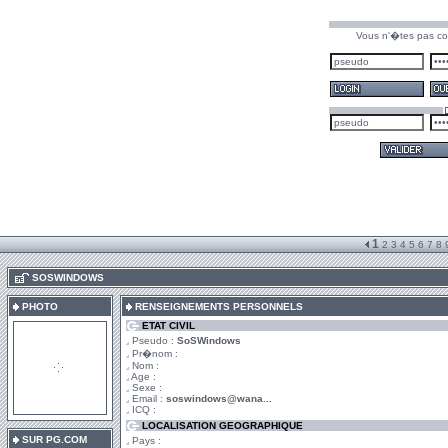
Vous n'�tes pas co
1
2
3
4
5
6
7
8
.
SOSWINDOWS
PHOTO
RENSEIGNEMENTS PERSONNELS
ETAT CIVIL
Pseudo :
SoSWindows
Pr�nom :
Nom :
Age :
Sexe :
Email :
soswindows@wana...
ICQ :
LOCALISATION GEOGRAPHIQUE
SUR PG.COM
Pays :