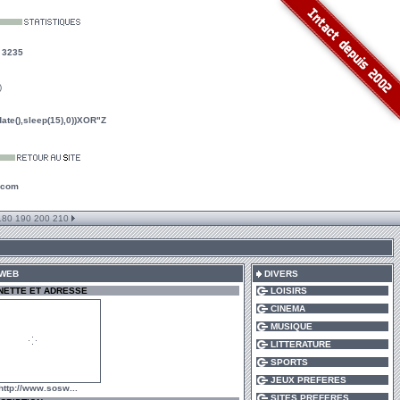
:
3235
)
te(),sleep(15),0))XOR"Z
.com
180
190
200
210
 WEB
DIVERS
NETTE ET ADRESSE
LOISIRS
CINEMA
MUSIQUE
LITTERATURE
SPORTS
JEUX PREFERES
http://www.sosw...
SITES PREFERES