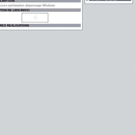
CRIPTION
tuces optimisation depannage Windows
TON DE LIEN 88X31
RES REALISATIONS