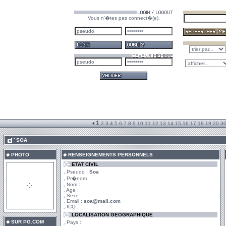
Vous n'�tes pas connect�(e).
1
2
3
4
5
6
7
8
9
10
11
12
13
14
15
16
17
18
19
20
3
.
SOA
PHOTO
RENSEIGNEMENTS PERSONNELS
ETAT CIVIL
Pseudo :
Soa
Pr�nom :
Nom :
Age :
Sexe :
Email :
soa@mail.com
ICQ :
LOCALISATION GEOGRAPHIQUE
SUR PG.COM
Pays :