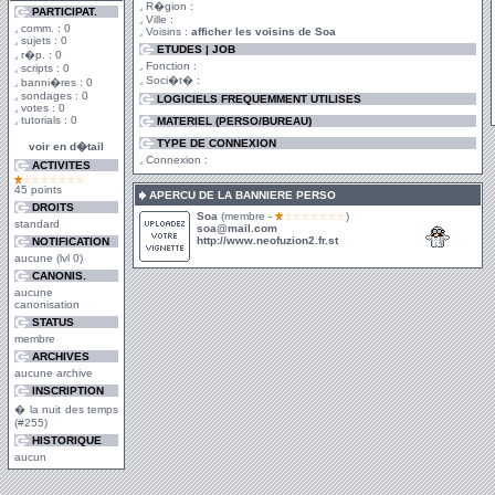
R�gion :
PARTICIPAT.
Ville :
comm. : 0
Voisins :
afficher les voisins de Soa
sujets : 0
ETUDES | JOB
r�p. : 0
Fonction :
scripts : 0
Soci�t� :
banni�res : 0
sondages : 0
LOGICIELS FREQUEMMENT UTILISES
votes : 0
tutorials : 0
MATERIEL (PERSO/BUREAU)
TYPE DE CONNEXION
voir en d�tail
Connexion :
ACTIVITES
45 points
APERCU DE LA BANNIERE PERSO
DROITS
Soa
(membre -
)
standard
soa@mail.com
http://www.neofuzion2.fr.st
NOTIFICATION
aucune (lvl 0)
CANONIS.
aucune
canonisation
STATUS
membre
ARCHIVES
aucune archive
INSCRIPTION
� la nuit des temps
(#255)
HISTORIQUE
aucun