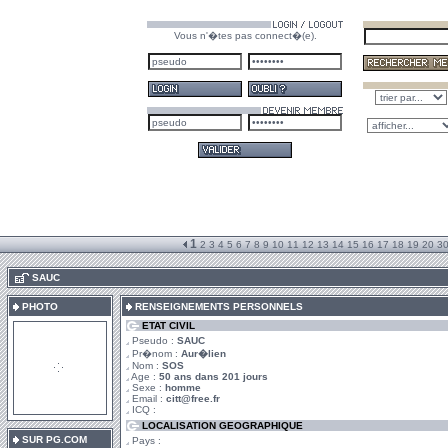
Vous n'�tes pas connect�(e).
1
2
3
4
5
6
7
8
9
10
11
12
13
14
15
16
17
18
19
20
3
.
SAUC
PHOTO
RENSEIGNEMENTS PERSONNELS
ETAT CIVIL
Pseudo :
SAUC
Pr�nom :
Aur�lien
Nom :
SOS
Age :
50 ans dans 201 jours
Sexe :
homme
Email :
citt@free.fr
ICQ :
LOCALISATION GEOGRAPHIQUE
SUR PG.COM
Pays :