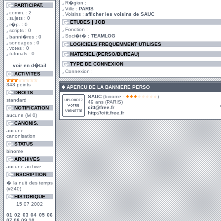
R�gion :
PARTICIPAT.
Ville :
PARIS
comm. : 2
Voisins :
afficher les voisins de SAUC
sujets : 0
ETUDES | JOB
r�p. : 0
Fonction :
scripts : 0
Soci�t� :
TEAMLOG
banni�res : 0
sondages : 0
LOGICIELS FREQUEMMENT UTILISES
votes : 0
tutorials : 0
MATERIEL (PERSO/BUREAU)
TYPE DE CONNEXION
voir en d�tail
Connexion :
ACTIVITES
348 points
APERCU DE LA BANNIERE PERSO
DROITS
SAUC
(binome -
)
standard
49 ans (PARIS)
citt@free.fr
NOTIFICATION
http://citt.free.fr
aucune (lvl 0)
CANONIS.
aucune
canonisation
STATUS
binome
ARCHIVES
aucune archive
INSCRIPTION
� la nuit des temps
(#240)
HISTORIQUE
15 07 2002
01
02
03
04
05
06
07
08
09
10