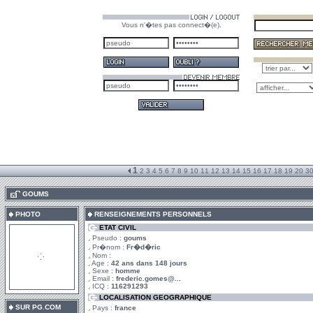
Vous n'�tes pas connect�(e).
1
2
3
4
5
6
7
8
9
10
11
12
13
14
15
16
17
18
19
20
3
.
GOUMS
PHOTO
RENSEIGNEMENTS PERSONNELS
ETAT CIVIL
Pseudo :
goums
Pr�nom :
Fr�d�ric
Nom :
Age :
42 ans dans 148 jours
Sexe :
homme
Email :
frederic.gomes@...
ICQ :
116291293
LOCALISATION GEOGRAPHIQUE
SUR PG.COM
Pays :
france