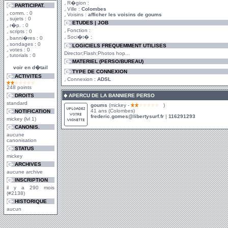
R�gion :
PARTICIPAT.
Ville :
Colombes
comm. : 0
Voisins :
afficher les voisins de goums
sujets : 0
ETUDES | JOB
r�p. : 0
Fonction :
scripts : 0
Soci�t� :
banni�res : 0
sondages : 0
LOGICIELS FREQUEMMENT UTILISES
votes : 0
Director;Flash;Photos hop...
tutorials : 0
MATERIEL (PERSO/BUREAU)
voir en d�tail
TYPE DE CONNEXION
ACTIVITES
Connexion :
ADSL
248 points
DROITS
APERCU DE LA BANNIERE PERSO
standard
goums
(mickey -
)
41 ans (Colombes)
NOTIFICATION
frederic.gomes@libertysurf.fr
|
116291293
mickey (lvl 1)
CANONIS.
aucune
canonisation
STATUS
mickey
ARCHIVES
aucune archive
INSCRIPTION
il y a 290 mois
(#2138)
HISTORIQUE
aucun