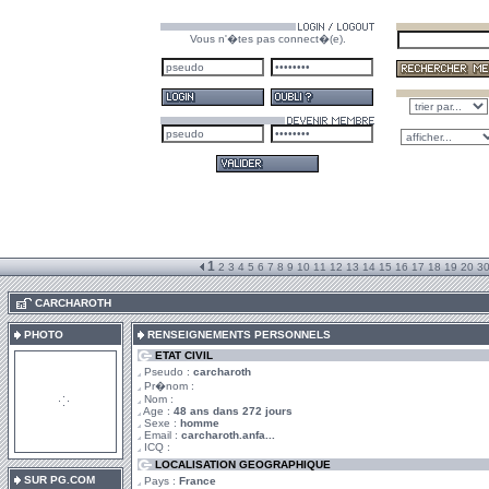
Vous n'�tes pas connect�(e).
1
2
3
4
5
6
7
8
9
10
11
12
13
14
15
16
17
18
19
20
3
.
CARCHAROTH
PHOTO
RENSEIGNEMENTS PERSONNELS
ETAT CIVIL
Pseudo :
carcharoth
Pr�nom :
Nom :
Age :
48 ans dans 272 jours
Sexe :
homme
Email :
carcharoth.anfa...
ICQ :
LOCALISATION GEOGRAPHIQUE
SUR PG.COM
Pays :
France