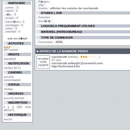
R�gion :
PARTICIPAT.
Ville :
comm. : 0
Voisins :
afficher les voisins de carcharoth
sujets : 0
ETUDES | JOB
r�p. : 0
Fonction :
scripts : 0
Soci�t� :
banni�res : 0
sondages : 0
LOGICIELS FREQUEMMENT UTILISES
votes : 0
tutorials : 0
MATERIEL (PERSO/BUREAU)
TYPE DE CONNEXION
voir en d�tail
Connexion :
ADSL
ACTIVITES
497 points
APERCU DE LA BANNIERE PERSO
DROITS
carcharoth
(mickey -
)
standard
47 ans
carcharoth.anfauglir@caramail.com
NOTIFICATION
http://hellsroad.fr.fm
mickey (lvl 1)
CANONIS.
aucune
canonisation
STATUS
mickey
ARCHIVES
aucune archive
INSCRIPTION
il y a 290 mois
(#2107)
HISTORIQUE
aucun