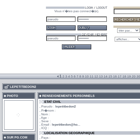
Vous n'�tes pas connect�(e).
1
2
3
4
5
6
7
8
9
10
11
12
13
14
15
16
17
18
19
20
3
.
LEPETITBEDON2
PHOTO
RENSEIGNEMENTS PERSONNELS
ETAT CIVIL
Pseudo :
lepetitbedon2
Pr�nom :
Nom :
Age :
Sexe :
Email :
lepetitbedon@ho...
ICQ :
LOCALISATION GEOGRAPHIQUE
SUR PG.COM
Pays :