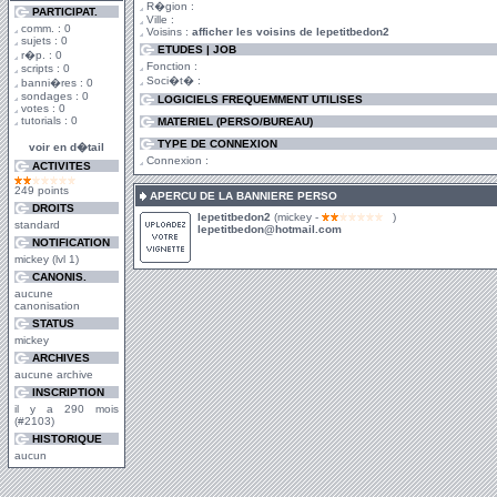
R�gion :
PARTICIPAT.
Ville :
comm. : 0
Voisins :
afficher les voisins de lepetitbedon2
sujets : 0
ETUDES | JOB
r�p. : 0
Fonction :
scripts : 0
Soci�t� :
banni�res : 0
sondages : 0
LOGICIELS FREQUEMMENT UTILISES
votes : 0
tutorials : 0
MATERIEL (PERSO/BUREAU)
TYPE DE CONNEXION
voir en d�tail
Connexion :
ACTIVITES
249 points
APERCU DE LA BANNIERE PERSO
DROITS
lepetitbedon2
(mickey -
)
standard
lepetitbedon@hotmail.com
NOTIFICATION
mickey (lvl 1)
CANONIS.
aucune
canonisation
STATUS
mickey
ARCHIVES
aucune archive
INSCRIPTION
il y a 290 mois
(#2103)
HISTORIQUE
aucun