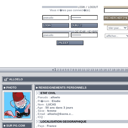
Vous n'�tes pas connect�(e).
1
2
3
4
5
6
7
8
9
10
11
12
13
14
15
16
17
18
19
20
3
.
ALLOELO
PHOTO
RENSEIGNEMENTS PERSONNELS
ETAT CIVIL
Pseudo :
alloelo
Pr�nom :
Elodie
Nom :
LUCAS
Age :
50 ans dans 3 jours
Sexe :
femme
Email :
alloelo@6sens.c...
ICQ :
LOCALISATION GEOGRAPHIQUE
SUR PG.COM
Pays :
France