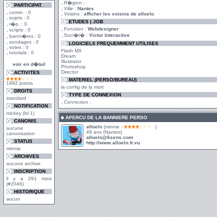
R�gion :
PARTICIPAT.
Ville :
Nantes
comm. : 0
Voisins :
afficher les voisins de alloelo
sujets : 0
ETUDES | JOB
r�p. : 0
Fonction :
Webdesigner
scripts : 0
Soci�t� :
Victor Interactive
banni�res : 0
sondages : 0
LOGICIELS FREQUEMMENT UTILISES
votes : 0
Flash MX
tutorials : 0
Dream
Illustrator
voir en d�tail
Photoshop
Director
ACTIVITES
MATERIEL (PERSO/BUREAU)
1992 points
la config de la mort
DROITS
TYPE DE CONNEXION
standard
Connexion :
NOTIFICATION
mickey (lvl 1)
APERCU DE LA BANNIERE PERSO
CANONIS.
alloelo
(minnie -
)
aucune
49 ans (Nantes)
canonisation
alloelo@6sens.com
STATUS
http://www.alloelo.fr.vu
minnie
ARCHIVES
aucune archive
INSCRIPTION
il y a 291 mois
(#2046)
HISTORIQUE
aucun