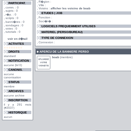
R�gion :
PARTICIPAT.
Ville :
comm. : 0
Voisins :
afficher les voisins de boab
sujets : 0
ETUDES | JOB
r�p. : 0
Fonction :
scripts : 0
Soci�t� :
banni�res : 0
sondages : 0
LOGICIELS FREQUEMMENT UTILISES
votes : 0
tutorials : 0
MATERIEL (PERSO/BUREAU)
TYPE DE CONNEXION
voir en d�tail
Connexion :
ACTIVITES
DROITS
APERCU DE LA BANNIERE PERSO
standard
boab
(membre)
NOTIFICATION
aucune (lvl 0)
CANONIS.
aucune
canonisation
STATUS
membre
ARCHIVES
aucune archive
INSCRIPTION
il y a 291 mois
(#2037)
HISTORIQUE
aucun