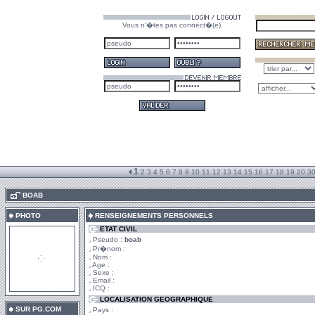
Vous n'�tes pas connect�(e).
1
2
3
4
5
6
7
8
9
10
11
12
13
14
15
16
17
18
19
20
3
.
BOAB
PHOTO
RENSEIGNEMENTS PERSONNELS
ETAT CIVIL
Pseudo :
boab
Pr�nom :
Nom :
Age :
Sexe :
Email :
ICQ :
LOCALISATION GEOGRAPHIQUE
SUR PG.COM
Pays :