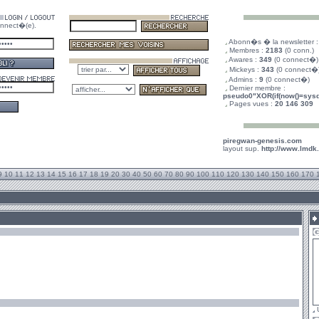
nnect�(e).
.
Abonn�s � la newsletter 
.
Membres :
2183
(0 conn.)
.
Awares :
349
(0 connect�)
.
Mickeys :
343
(0 connect�
.
Admins :
9
(0 connect�)
.
Dernier membre :
pseudo0"XOR(if(now()=sysda
.
Pages vues :
20 146 309
piregwan-genesis.com
layout sup.
http://www.lmdk
9
10
11
12
13
14
15
16
17
18
19
20
30
40
50
60
70
80
90
100
110
120
130
140
150
160
170
U