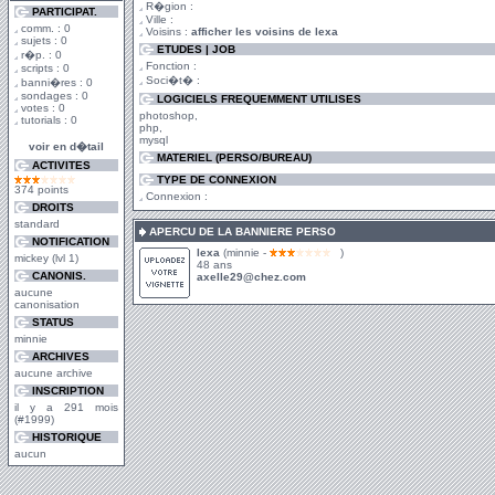
R�gion :
PARTICIPAT.
Ville :
comm. : 0
Voisins :
afficher les voisins de lexa
sujets : 0
ETUDES | JOB
r�p. : 0
Fonction :
scripts : 0
Soci�t� :
banni�res : 0
sondages : 0
LOGICIELS FREQUEMMENT UTILISES
votes : 0
photoshop,
tutorials : 0
php,
mysql
voir en d�tail
MATERIEL (PERSO/BUREAU)
ACTIVITES
TYPE DE CONNEXION
374 points
Connexion :
DROITS
standard
APERCU DE LA BANNIERE PERSO
NOTIFICATION
lexa
(minnie -
)
mickey (lvl 1)
48 ans
CANONIS.
axelle29@chez.com
aucune
canonisation
STATUS
minnie
ARCHIVES
aucune archive
INSCRIPTION
il y a 291 mois
(#1999)
HISTORIQUE
aucun