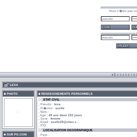
Vous n'�tes pas co
1
2
3
4
5
6
7
8
.
LEXA
PHOTO
RENSEIGNEMENTS PERSONNELS
ETAT CIVIL
Pseudo :
lexa
Pr�nom :
axelle
Nom :
Age :
49 ans dans 232 jours
Sexe :
femme
Email :
axelle29@chez.c...
ICQ :
LOCALISATION GEOGRAPHIQUE
SUR PG.COM
Pays :