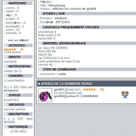
R�gion :
PARTICIPAT.
Ville :
Strasbourg
comm. : 5
Voisins :
afficher les voisins de giz404
sujets : 0
ETUDES | JOB
r�p. : 6
Fonction :
etudiant
scripts : 0
Soci�t� :
IUT S.R.C
banni�res : 0
sondages : 1
LOGICIELS FREQUEMMENT UTILISES
votes : 12
photoshop 6
tutorials : 0
fruity loops 3.55
namo W.E 5
voir en d�tail
MATERIEL (PERSO/BUREAU)
ACTIVITES
un vieux PII 233MHz
Ram:256 Mo
7294 points
Hdd:6 Go
DROITS
zip 250/lecteur cd rom
carte graphique ati rage 8 mo
standard
sanner hp ...
NOTIFICATION
TYPE DE CONNEXION
mickey (lvl 1)
Connexion :
cable
CANONIS.
1 canonisation
APERCU DE LA BANNIERE PERSO
(il y a 291 mois par
giz404
(boulet lvl 1 -
)
piregwan
)
42 ans (Strasbourg)
STATUS
giz404@yahoo.fr
|
169896822
boulet lvl 1
ARCHIVES
aucune archive
INSCRIPTION
il y a 292 mois
(#1938)
HISTORIQUE
15 08 2002