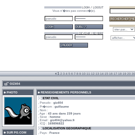
Vous n'�tes pas connect�(e).
1
2
3
4
5
6
7
8
9
10
11
12
13
14
15
16
17
18
19
20
3
.
GIZ404
PHOTO
RENSEIGNEMENTS PERSONNELS
ETAT CIVIL
Pseudo :
giz404
Pr�nom :
guillaume
Nom :
Age :
43 ans dans 239 jours
Sexe :
homme
Email :
giz404@yahoo.fr
ICQ :
169896822
LOCALISATION GEOGRAPHIQUE
SUR PG.COM
Pays :
France