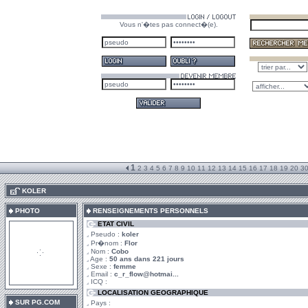
Vous n'�tes pas connect�(e).
1
2
3
4
5
6
7
8
9
10
11
12
13
14
15
16
17
18
19
20
3
.
KOLER
PHOTO
RENSEIGNEMENTS PERSONNELS
ETAT CIVIL
Pseudo :
koler
Pr�nom :
Flor
Nom :
Cobo
Age :
50 ans dans 221 jours
Sexe :
femme
Email :
c_r_flow@hotmai...
ICQ :
LOCALISATION GEOGRAPHIQUE
SUR PG.COM
Pays :