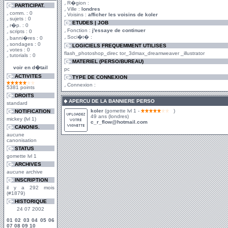
R�gion :
PARTICIPAT.
Ville :
londres
comm. : 0
Voisins :
afficher les voisins de koler
sujets : 0
ETUDES | JOB
r�p. : 0
Fonction :
j'essaye de continuer
scripts : 0
Soci�t� :
banni�res : 0
sondages : 0
LOGICIELS FREQUEMMENT UTILISES
votes : 0
flash_photoshop_direc tor_3dmax_dreamweaver _illustrator
tutorials : 0
MATERIEL (PERSO/BUREAU)
voir en d�tail
pc
ACTIVITES
TYPE DE CONNEXION
Connexion :
5381 points
DROITS
APERCU DE LA BANNIERE PERSO
standard
koler
(gomette lvl 1 -
)
NOTIFICATION
49 ans (londres)
mickey (lvl 1)
c_r_flow@hotmail.com
CANONIS.
aucune
canonisation
STATUS
gomette lvl 1
ARCHIVES
aucune archive
INSCRIPTION
il y a 292 mois
(#1879)
HISTORIQUE
24 07 2002
01
02
03
04
05
06
07
08
09
10