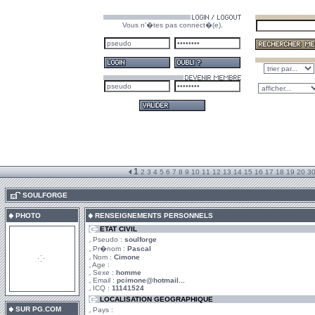
Vous n'�tes pas connect�(e).
1
2
3
4
5
6
7
8
9
10
11
12
13
14
15
16
17
18
19
20
3
.
SOULFORGE
PHOTO
RENSEIGNEMENTS PERSONNELS
ETAT CIVIL
Pseudo :
soulforge
Pr�nom :
Pascal
Nom :
Cimone
Age :
Sexe :
homme
Email :
pcimone@hotmail...
ICQ :
11141524
LOCALISATION GEOGRAPHIQUE
SUR PG.COM
Pays :