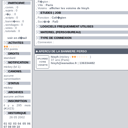
R�gion :
PARTICIPAT.
Ville :
Paris
comm. : 0
Voisins :
afficher les voisins de hisyh
sujets : 0
ETUDES | JOB
r�p. : 0
scripts : 0
Fonction :
Coll�gien
banni�res : 0
Soci�t� :
FaG
sondages : 0
LOGICIELS FREQUEMMENT UTILISES
votes : 0
tutorials : 0
MATERIEL (PERSO/BUREAU)
voir en d�tail
TYPE DE CONNEXION
Connexion :
ACTIVITES
253 points
APERCU DE LA BANNIERE PERSO
DROITS
hisyh
(mickey -
)
standard
37 ans (Paris)
NOTIFICATION
hisyh@wanadoo.fr
|
136334482
mickey (lvl 1)
CANONIS.
aucune
canonisation
STATUS
mickey
ARCHIVES
aucune archive
INSCRIPTION
il y a 295 mois
(#1423)
HISTORIQUE
26 05 2002
01
02
03
04
05
06
07
08
09
10