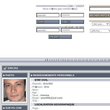
Vous n'�tes pas connect�(e).
1
2
3
4
5
6
7
8
9
10
11
12
13
14
15
16
17
18
19
20
3
.
ERIC352
PHOTO
RENSEIGNEMENTS PERSONNELS
ETAT CIVIL
Pseudo :
Eric352
Pr�nom :
Eric
Nom :
Age :
Sexe :
homme
Email :
mee006@aol.com
ICQ :
LOCALISATION GEOGRAPHIQUE
SUR PG.COM
Pays :