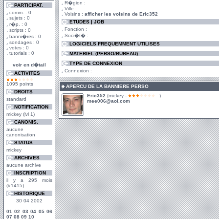
R�gion :
PARTICIPAT.
Ville :
comm. : 0
Voisins :
afficher les voisins de Eric352
sujets : 0
ETUDES | JOB
r�p. : 0
Fonction :
scripts : 0
Soci�t� :
banni�res : 0
sondages : 0
LOGICIELS FREQUEMMENT UTILISES
votes : 0
tutorials : 0
MATERIEL (PERSO/BUREAU)
TYPE DE CONNEXION
voir en d�tail
Connexion :
ACTIVITES
1095 points
APERCU DE LA BANNIERE PERSO
DROITS
Eric352
(mickey -
)
standard
mee006@aol.com
NOTIFICATION
mickey (lvl 1)
CANONIS.
aucune
canonisation
STATUS
mickey
ARCHIVES
aucune archive
INSCRIPTION
il y a 295 mois
(#1415)
HISTORIQUE
30 04 2002
01
02
03
04
05
06
07
08
09
10