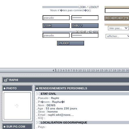
Vous n'�tes pas connect�(e).
1
2
3
4
5
6
7
8
9
10
11
12
13
14
15
16
17
18
19
20
3
.
RAPHI
PHOTO
RENSEIGNEMENTS PERSONNELS
ETAT CIVIL
Pseudo :
Raphi
Pr�nom :
Rapha�l
Nom :
DENIS
Age :
53 ans dans 230 jours
Sexe :
homme
Email :
raphi.wkt@noos....
ICQ :
LOCALISATION GEOGRAPHIQUE
SUR PG.COM
Pays :