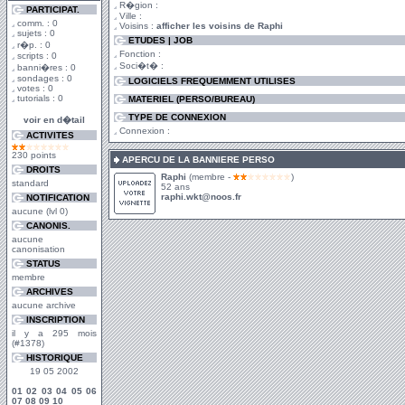
R�gion :
PARTICIPAT.
Ville :
comm. : 0
Voisins :
afficher les voisins de Raphi
sujets : 0
ETUDES | JOB
r�p. : 0
Fonction :
scripts : 0
Soci�t� :
banni�res : 0
sondages : 0
LOGICIELS FREQUEMMENT UTILISES
votes : 0
tutorials : 0
MATERIEL (PERSO/BUREAU)
TYPE DE CONNEXION
voir en d�tail
Connexion :
ACTIVITES
230 points
APERCU DE LA BANNIERE PERSO
DROITS
Raphi
(membre -
)
standard
52 ans
raphi.wkt@noos.fr
NOTIFICATION
aucune (lvl 0)
CANONIS.
aucune
canonisation
STATUS
membre
ARCHIVES
aucune archive
INSCRIPTION
il y a 295 mois
(#1378)
HISTORIQUE
19 05 2002
01
02
03
04
05
06
07
08
09
10