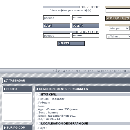
Vous n'�tes pas connect�(e).
1
2
3
4
5
6
7
8
9
10
11
12
13
14
15
16
17
18
19
20
3
.
TASSADAR
PHOTO
RENSEIGNEMENTS PERSONNELS
ETAT CIVIL
Pseudo :
Tassadar
Pr�nom :
Nom :
Age :
45 ans dans 295 jours
Sexe :
homme
Email :
tassadar@netcou...
ICQ :
40291213
LOCALISATION GEOGRAPHIQUE
SUR PG.COM
Pays :