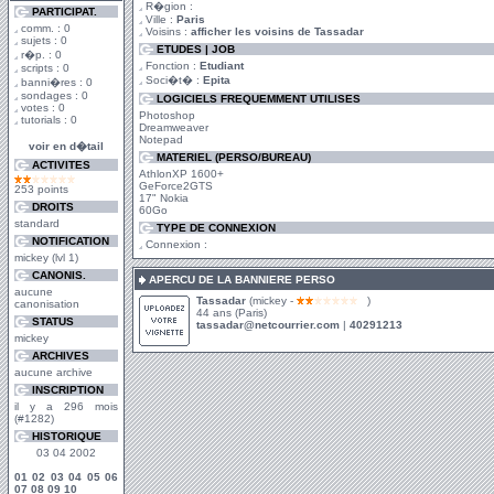
R�gion :
PARTICIPAT.
Ville :
Paris
comm. : 0
Voisins :
afficher les voisins de Tassadar
sujets : 0
ETUDES | JOB
r�p. : 0
Fonction :
Etudiant
scripts : 0
Soci�t� :
Epita
banni�res : 0
sondages : 0
LOGICIELS FREQUEMMENT UTILISES
votes : 0
Photoshop
tutorials : 0
Dreamweaver
Notepad
voir en d�tail
MATERIEL (PERSO/BUREAU)
ACTIVITES
AthlonXP 1600+
GeForce2GTS
253 points
17" Nokia
DROITS
60Go
standard
TYPE DE CONNEXION
NOTIFICATION
Connexion :
mickey (lvl 1)
CANONIS.
APERCU DE LA BANNIERE PERSO
aucune
Tassadar
(mickey -
)
canonisation
44 ans (Paris)
STATUS
tassadar@netcourrier.com
|
40291213
mickey
ARCHIVES
aucune archive
INSCRIPTION
il y a 296 mois
(#1282)
HISTORIQUE
03 04 2002
01
02
03
04
05
06
07
08
09
10