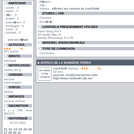
R�gion :
PARTICIPAT.
Ville :
comm. : 0
Voisins :
afficher les voisins de Lord-Soth
sujets : 0
ETUDES | JOB
r�p. : 0
Fonction :
scripts : 0
Soci�t� :
banni�res : 0
sondages : 0
LOGICIELS FREQUEMMENT UTILISES
votes : 0
Paint Shop Pro 7
tutorials : 0
3D studio Max r4
Adobe Photoshop 6.0 FR
voir en d�tail
MATERIEL (PERSO/BUREAU)
ACTIVITES
TYPE DE CONNEXION
507 points
Connexion :
DROITS
standard
APERCU DE LA BANNIERE PERSO
NOTIFICATION
Lord-Soth
(mickey -
)
mickey (lvl 1)
42 ans
CANONIS.
psycho_lord@netcourrier.com
http://www.lordsoth.cjb.net
aucune
canonisation
STATUS
mickey
ARCHIVES
aucune archive
INSCRIPTION
il y a 296 mois
(#1217)
HISTORIQUE
23 03 2002
01
02
03
04
05
06
07
08
09
10