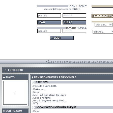
Vous n'�tes pas connect�(e).
1
2
3
4
5
6
7
8
9
10
11
12
13
14
15
16
17
18
19
20
3
.
LORD-SOTH
PHOTO
RENSEIGNEMENTS PERSONNELS
ETAT CIVIL
Pseudo :
Lord-Soth
Pr�nom :
Nom :
Age :
43 ans dans 85 jours
Sexe :
homme
Email :
psycho_lord@net...
ICQ :
LOCALISATION GEOGRAPHIQUE
SUR PG.COM
Pays :