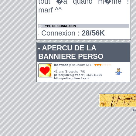
tout �a quand m�me !
marf ^^
TYPE DE CONNEXION
Connexion :
28/56K
APERCU DE LA
BANNIERE PERSO
ibeewooz
(bisounours lvl 1 -
)
41 ans (Bressuire, 79)
peltierjulien@free.fr
|
160611320
http://peltierjulien.free.fr
t