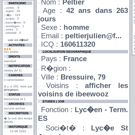
Nom :
Peltier
PARTICIPAT.
comm. : 9
Age :
42 ans dans 263
sujets : 20
r�p. : 116
jours
scripts : 0
banni�res : 0
Sexe :
homme
sondages : 1
votes : 3
tutorials : 0
Email :
peltierjulien@f...
voir en d�tail
ICQ :
160611320
ACTIVITES
911 points
LOCALISATION GEOGRAPHIQUE
a
Pays :
France
DROITS
standard
NOTIFICATION
R�gion :
mickey (lvl 1)
Ville :
Bressuire, 79
CANONIS.
1 canonisation
Voisins :
afficher les
(il y a 291 mois par
piregwan
)
voisins de ibeewooz
STATUS
bisounours lvl 1
ETUDES | JOB
ARCHIVES
Fonction :
Lyc�en - Term.
aucune archive
INSCRIPTION
ES
� la nuit des temps
(#118)
Soci�t� :
Lyc�e St
HISTORIQUE
13 08 2002