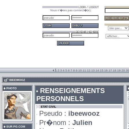
Vous n'�tes pas connect�(e).
1
2
3
4
5
6
7
8
9
10
11
12
13
14
15
16
17
18
19
20
3
.
IBEEWOOZ
PHOTO
RENSEIGNEMENTS
PERSONNELS
ETAT CIVIL
Pseudo :
ibeewooz
Pr�nom :
Julien
SUR PG.COM