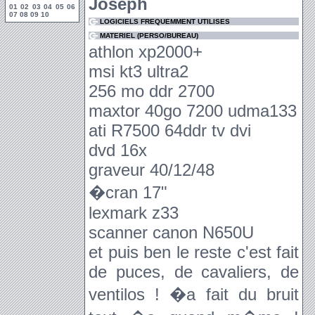
Joseph
01
02
03
04
05
06
07
08
09
10
LOGICIELS FREQUEMMENT UTILISES
MATERIEL (PERSO/BUREAU)
athlon xp2000+
msi kt3 ultra2
256 mo ddr 2700
maxtor 40go 7200 udma133
ati R7500 64ddr tv dvi
dvd 16x
graveur 40/12/48
�cran 17"
lexmark z33
scanner canon N650U
et puis ben le reste c'est fait
de puces, de cavaliers, de
ventilos ! �a fait du bruit