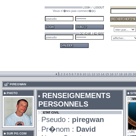
Vous n'�tes pas connect�(e).
1
2
3
4
5
6
7
8
9
10
11
12
13
14
15
16
17
18
19
20
3
.
PIREGWAN
PHOTO
RENSEIGNEMENTS
SIT
V
PERSONNELS
ETAT CIVIL
Pseudo :
piregwan
Pr�nom :
David
URL
SUR PG.COM