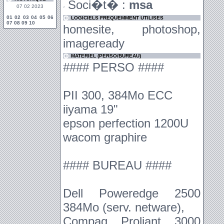
Soci�t� :
msa
07 02 2023
01
02
03
04
05
06
LOGICIELS FREQUEMMENT UTILISES
07
08
09
10
homesite, photoshop,
imageready
MATERIEL (PERSO/BUREAU)
#### PERSO ####
PII 300, 384Mo ECC
iiyama 19"
epson perfection 1200U
wacom graphire
#### BUREAU ####
Dell Poweredge 2500
384Mo (serv. netware),
Compaq Proliant 3000