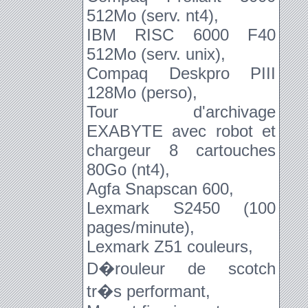
512Mo (serv. nt4),
IBM RISC 6000 F40
512Mo (serv. unix),
Compaq Deskpro PIII
128Mo (perso),
Tour d'archivage
EXABYTE avec robot et
chargeur 8 cartouches
80Go (nt4),
Agfa Snapscan 600,
Lexmark S2450 (100
pages/minute),
Lexmark Z51 couleurs,
D�rouleur de scotch
tr�s performant,