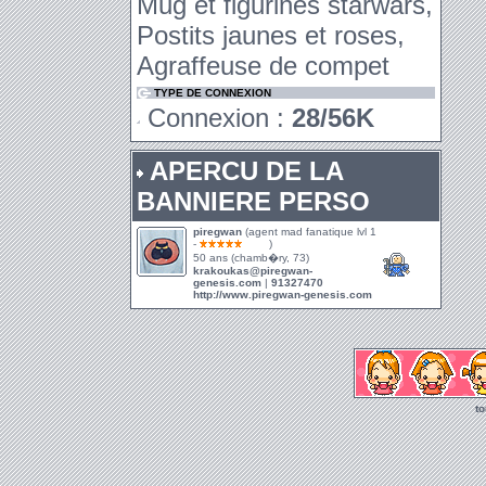
Mug et figurines starwars,
Postits jaunes et roses,
Agraffeuse de compet
TYPE DE CONNEXION
Connexion :
28/56K
APERCU DE LA
BANNIERE PERSO
piregwan
(agent mad fanatique lvl 1
-
)
50 ans (chamb�ry, 73)
krakoukas@piregwan-
genesis.com
|
91327470
http://www.piregwan-genesis.com
t