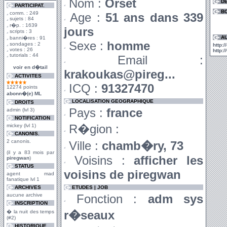
Nom :
Orset
D
PARTICIPAT.
BO
comm. : 249
Age :
51 ans dans 339
sujets : 84
r�p. : 1639
jours
scripts : 3
A
banni�res : 91
Sexe :
homme
sondages : 2
http://
votes : 26
http:
tutorials : 44
Email :
voir en d�tail
krakoukas@pireg...
ACTIVITES
ICQ :
91327470
12274 points
abonn�(e) ML
LOCALISATION GEOGRAPHIQUE
DROITS
Pays :
france
admin (lvl 3)
NOTIFICATION
R�gion :
mickey (lvl 1)
CANONIS.
2 canonis.
Ville :
chamb�ry, 73
(il y a 83 mois par
Voisins :
afficher les
piregwan
)
STATUS
voisins de piregwan
agent mad
fanatique lvl 1
ARCHIVES
ETUDES | JOB
aucune archive
Fonction :
adm sys
INSCRIPTION
r�seaux
� la nuit des temps
(#2)
HISTORIQUE